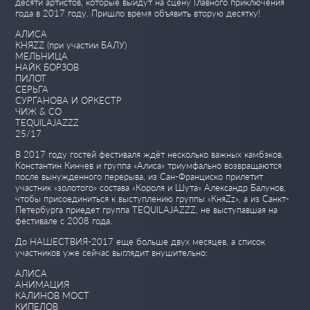
десяти артистов, которые выйдут на сцену Главного приключения
года в 2017 году. Пришло время объявить вторую десятку!
АЛИСА
КНЯZZ (при участии БАЛУ)
МЕЛЬНИЦА
НАЙК БОРЗОВ
ПИЛОТ
СЕРЬГА
СУРГАНОВА И ОРКЕСТР
ЧИЖ & CO
TEQUILAJAZZZ
25/17
В 2017 году гостей фестиваля ждёт несколько важных камбэков.
Константин Кинчев и группа «Алиса» триумфально возвращаются
после вынужденного перерыва, из Сан-Франциско прилетит
участник «золотого» состава «Короля и Шута» Александр Балунов,
чтобы присоединиться к выступлению группы «КняZz», а из Санкт-
Петербурга приедет группа TEQUILAJAZZZ, не выступавшая на
фестивале с 2008 года.
До НАШЕСТВИЯ-2017 еще больше двух месяцев, а список
участников уже сейчас выглядит внушительно:
АЛИСА
АНИМАЦИЯ
КАЛИНОВ МОСТ
КИПЕЛОВ