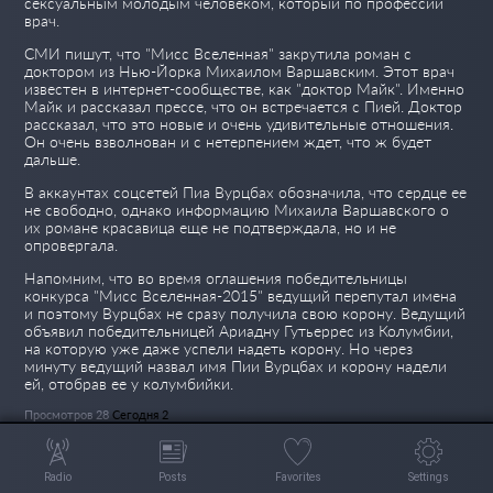
сексуальным молодым человеком, который по профессии
врач.
СМИ пишут, что "Мисс Вселенная" закрутила роман с
доктором из Нью-Йорка Михаилом Варшавским. Этот врач
известен в интернет-сообществе, как "доктор Майк". Именно
Майк и рассказал прессе, что он встречается с Пией. Доктор
рассказал, что это новые и очень удивительные отношения.
Он очень взволнован и с нетерпением ждет, что ж будет
дальше.
В аккаунтах соцсетей Пиа Вурцбах обозначила, что сердце ее
не свободно, однако информацию Михаила Варшавского о
их романе красавица еще не подтверждала, но и не
опровергала.
Напомним, что во время оглашения победительницы
конкурса "Мисс Вселенная-2015" ведущий перепутал имена
и поэтому Вурцбах не сразу получила свою корону. Ведущий
объявил победительницей Ариадну Гутьеррес из Колумбии,
на которую уже даже успели надеть корону. Но через
минуту ведущий назвал имя Пии Вурцбах и корону надели
ей, отобрав ее у колумбийки.
Просмотров 28
Сегодня 2
Radio
Posts
Favorites
Settings