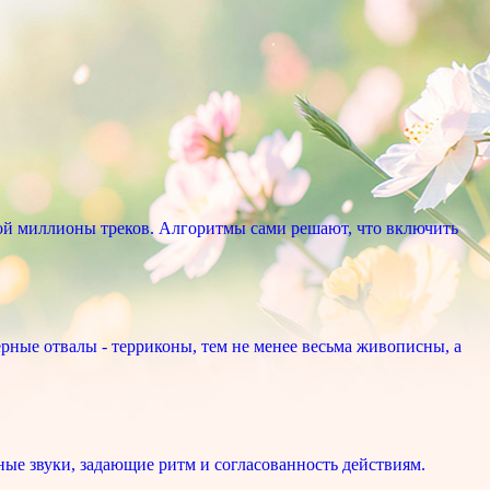
ой миллионы треков. Алгоритмы сами решают, что включить
рные отвалы - терриконы, тем не менее весьма живописны, а
ые звуки, задающие ритм и согласованность действиям.