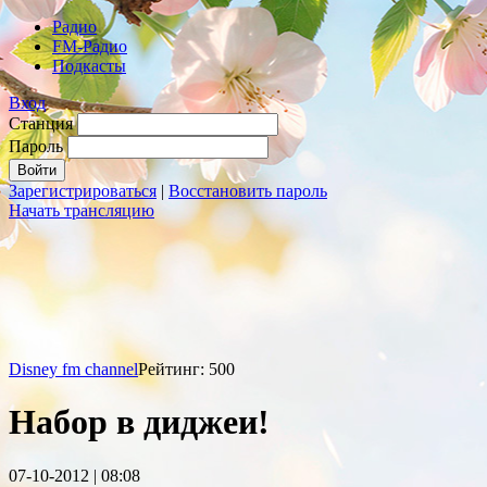
Радио
FM-Радио
Подкасты
Вход
Станция
Пароль
Зарегистрироваться
|
Восстановить пароль
Начать трансляцию
Disney fm channel
Рейтинг: 500
Набор в диджеи!
07-10-2012 | 08:08