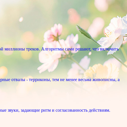
ой миллионы треков. Алгоритмы сами решают, что включить
рные отвалы - терриконы, тем не менее весьма живописны, а
ые звуки, задающие ритм и согласованность действиям.