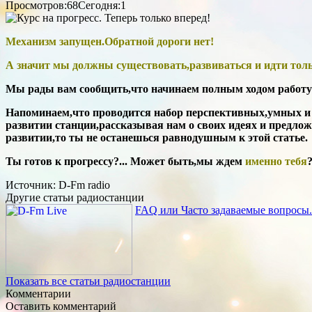
Просмотров:68
Сегодня:1
Механизм запущен.Обратной дороги нет!
А значит мы должны существовать,развиваться и идти толь
Мы рады вам сообщить,что начинаем полным ходом работу п
Напоминаем,что проводится набор перспективных,умных и 
развитии станции,рассказывая нам о своих идеях и предло
развитии,то ты не останешься равнодушным к этой статье.
Ты готов к прогрессу?... Может быть,мы ждем
именно тебя
Источник: D-Fm radio
Другие статьи радиостанции
FAQ или Часто задаваемые вопросы.
Показать все статьи радиостанции
Комментарии
Оставить комментарий