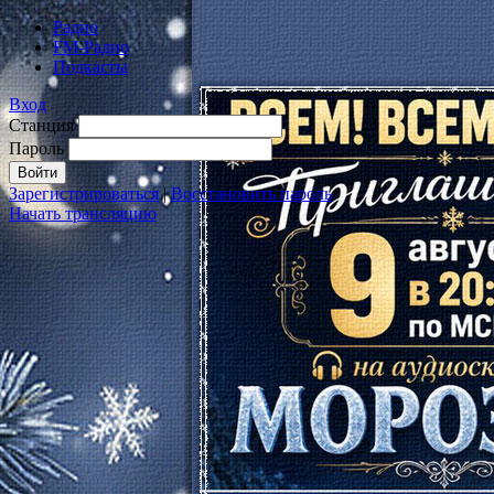
Радио
FM-Радио
Подкасты
Вход
Станция
Пароль
Зарегистрироваться
|
Восстановить пароль
Начать трансляцию