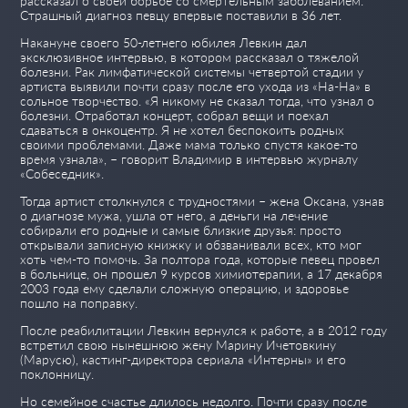
рассказал о своей борьбе со смертельным заболеванием.
Страшный диагноз певцу впервые поставили в 36 лет.
Накануне своего 50-летнего юбилея Левкин дал
эксклюзивное интервью, в котором рассказал о тяжелой
болезни. Рак лимфатической системы четвертой стадии у
артиста выявили почти сразу после его ухода из «На-На» в
сольное творчество. «Я никому не сказал тогда, что узнал о
болезни. Отработал концерт, собрал вещи и поехал
сдаваться в онкоцентр. Я не хотел беспокоить родных
своими проблемами. Даже мама только спустя какое-то
время узнала», – говорит Владимир в интервью журналу
«Собеседник».
Тогда артист столкнулся с трудностями – жена Оксана, узнав
о диагнозе мужа, ушла от него, а деньги на лечение
собирали его родные и самые близкие друзья: просто
открывали записную книжку и обзванивали всех, кто мог
хоть чем-то помочь. За полтора года, которые певец провел
в больнице, он прошел 9 курсов химиотерапии, а 17 декабря
2003 года ему сделали сложную операцию, и здоровье
пошло на поправку.
После реабилитации Левкин вернулся к работе, а в 2012 году
встретил свою нынешнюю жену Марину Ичетовкину
(Марусю), кастинг-директора сериала «Интерны» и его
поклонницу.
Но семейное счастье длилось недолго. Почти сразу после