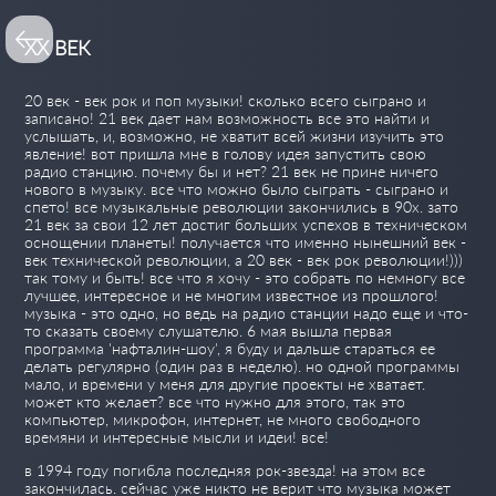
ХХ ВЕК
20 век - век рок и поп музыки! сколько всего сыграно и
записано! 21 век дает нам возможность все это найти и
услышать, и, возможно, не хватит всей жизни изучить это
явление! вот пришла мне в голову идея запустить свою
радио станцию. почему бы и нет? 21 век не прине ничего
нового в музыку. все что можно было сыграть - сыграно и
спето! все музыкальные революции закончились в 90х. зато
21 век за свои 12 лет достиг больших успехов в техническом
оснощении планеты! получается что именно нынешний век -
век технической революции, а 20 век - век рок революции!)))
так тому и быть! все что я хочу - это собрать по немногу все
лучшее, интересное и не многим известное из прошлого!
музыка - это одно, но ведь на радио станции надо еще и что-
то сказать своему слушателю. 6 мая вышла первая
программа 'нафталин-шоу', я буду и дальше стараться ее
делать регулярно (один раз в неделю). но одной программы
мало, и времени у меня для другие проекты не хватает.
может кто желает? все что нужно для этого, так это
компьютер, микрофон, интернет, не много свободного
времяни и интересные мысли и идеи! все!
в 1994 году погибла последняя рок-звезда! на этом все
закончилась. сейчас уже никто не верит что музыка может