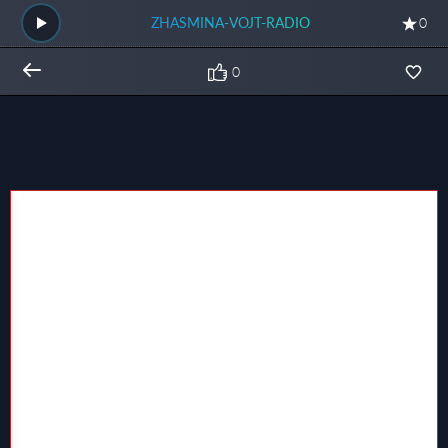
ZHASMINA-VOJT-RADIO
0
0
Общий