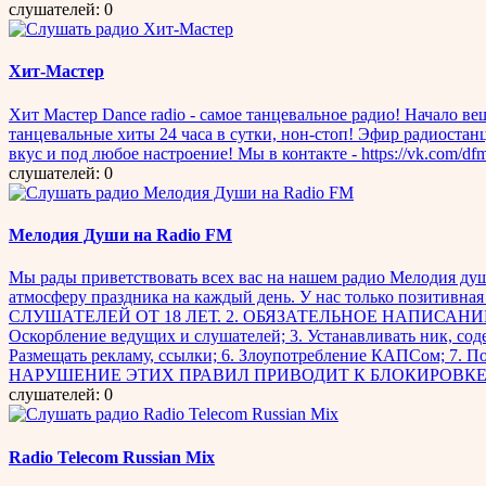
слушателей: 0
Хит-Мастер
Хит Мастер Dance radio - самое танцевальное радио! Начало вещ
танцевальные хиты 24 часа в сутки, нон-стоп! Эфир радиостан
вкус и под любое настроение! Мы в контакте - https://vk.com/df
слушателей: 0
Мелодия Души на Radio FM
Мы рады приветствовать всех вас на нашем радио Мелодия души
атмосферу праздника на каждый день. У нас только поз
СЛУШАТЕЛЕЙ ОТ 18 ЛЕТ. 2. ОБЯЗАТЕЛЬНОЕ НАПИСАНИЕ 
Оскорбление ведущих и слушателей; 3. Устанавливать ник, со
Размещать рекламу, ссылки; 6. Злоупотребление КАПСом; 7. П
НАРУШЕНИЕ ЭТИХ ПРАВИЛ ПРИВОДИТ К БЛОКИРОВК
слушателей: 0
Radio Telecom Russian Mix