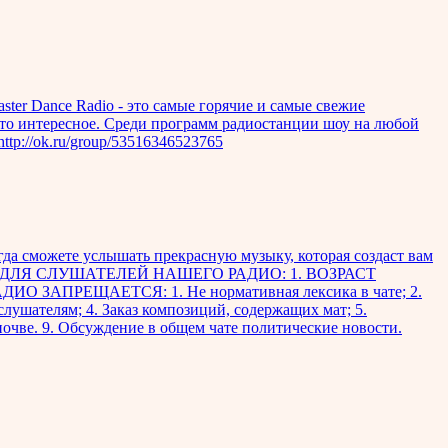
ster Dance Radio - это самые горячие и самые свежие
то-то интересное. Среди программ радиостанции шоу на любой
ttp://ok.ru/group/53516346523765
гда сможете услышать прекрасную музыку, которая создаст вам
СЛОВИЯ ДЛЯ СЛУШАТЕЛЕЙ НАШЕГО РАДИО: 1. ВОЗРАСТ
ПРЕЩАЕТСЯ: 1. Не нормативная лексика в чате; 2.
лушателям; 4. Заказ композиций, содержащих мат; 5.
очве. 9. Обсуждение в общем чате политические новости.