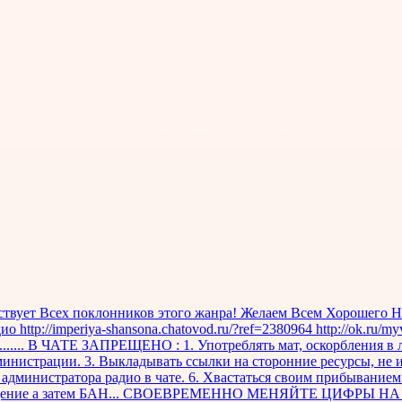
х поклонников этого жанра! Желаем Всем Хорошего Настро
p://imperiya-shansona.chatovod.ru/?ref=2380964 http://ok.ru/myve
.................... В ЧАТЕ ЗАПРЕЩЕНО : 1. Употреблять мат, оскорбл
дминистрации. 3. Выкладывать ссылки на сторонние ресурсы, не
, администратора радио в чате. 6. Хвастаться своим прибыванием
преждение а затем БАН... СВОЕВРЕМЕННО МЕНЯЙТЕ ЦИФРЫ НА