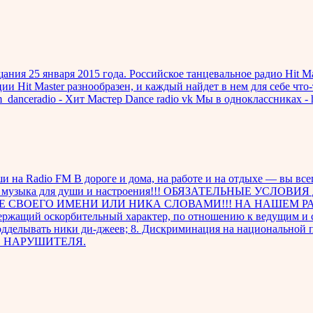
ания 25 января 2015 года. Российское танцевальное радио Hit Ma
ции Hit Master разнообразен, и каждый найдет в нем для себе ч
m_danceradio - Хит Мастер Dance radio vk Мы в одноклассниках - h
 на Radio FM В дороге и дома, на работе и на отдыхе — вы все
итивная музыка для души и настроения!!! ОБЯЗАТЕЛЬНЫЕ У
СВОЕГО ИМЕНИ ИЛИ НИКА СЛОВАМИ!!! НА НАШЕМ РАДИО ЗА
держащий оскорбительный характер, по отношению к ведущим и с
одделывать ники ди-джеев; 8. Дискриминация на национальной п
Е НАРУШИТЕЛЯ.