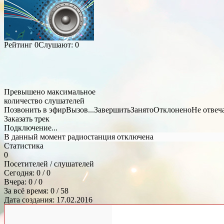
Рейтинг
0
Слушают:
0
Превышено максимальное
количество слушателей
Позвонить в эфир
Вызов...
Завершить
Занято
Отклонено
Не отвеч
Заказать трек
Подключение...
В данный момент радиостанция отключена
Статистика
0
Посетителей / слушателей
Сегодня: 0 / 0
Вчера: 0 / 0
За всё время: 0 / 58
Дата создания: 17.02.2016
Общий