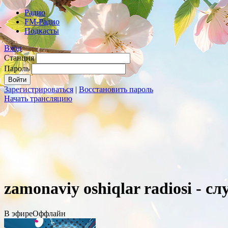
Радио
FM-Радио
Подкасты
Вход
Станция
Пароль
Зарегистрироваться
|
Восстановить пароль
Начать трансляцию
zamonaviy oshiqlar radiosi - 
В эфире
Оффлайн