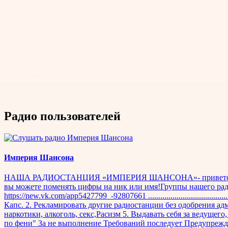
Радио пользователей
Империя Шансона
НАША РАДИОСТАНЦИЯ «ИМПЕРИЯ ШАНСОНА»- приветствует Все
вы можете поменять цифры на ник или имя!Группы нашего радио htt
https://new.vk.com/app5427799_-92807661 ..........................
Капс. 2. Рекламировать другие радиостанции без одобрения а
наркотики, алкоголь, секс,Расизм 5. Выдавать себя за ведущего
по фени" За не выполнение Требований последует Преду