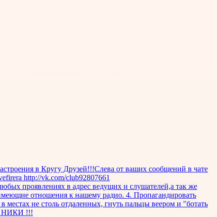
ения в Кругу Друзей!!!Слева от ваших сообщений в чате
firera http://vk.com/club92807661
ения в любых проявлениях в адрес ведущих и слушателей,а так же
 имеющие отношения к нашему радио. 4. Пропагандировать
 в местах не столь отдаленных, гнуть пальцы веером и "ботать
 НИКИ !!!