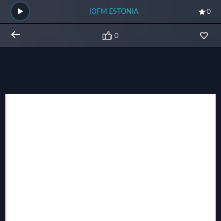
ЮFM ESTONIA
0
0
Общий