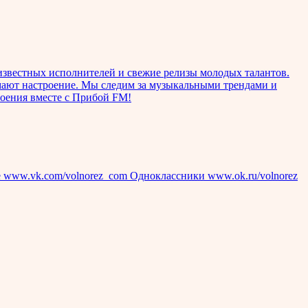
известных исполнителей и свежие релизы молодых талантов.
мают настроение. Мы следим за музыкальными трендами и
роения вместе с Прибой FM!
е www.vk.com/volnorez_com Одноклассники www.ok.ru/volnorez