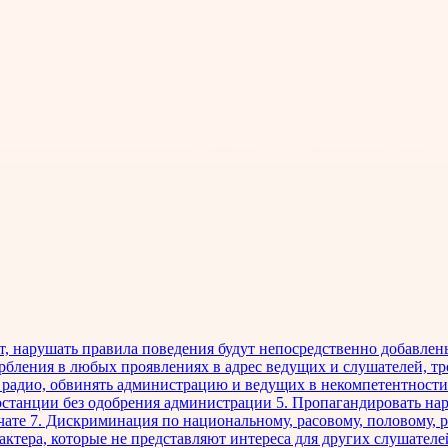
ет, нарушать правила поведения будут непосредственно добавле
орбления в любых проявлениях в адрес ведущих и слушателей, т
ть радио, обвинять администрацию и ведущих в некомпетентност
останции без одобрения администрации 5. Пропагандировать нар
в чате 7. Дискриминация по национальному, расовому, половому,
актера, которые не представляют интереса для других слушателе