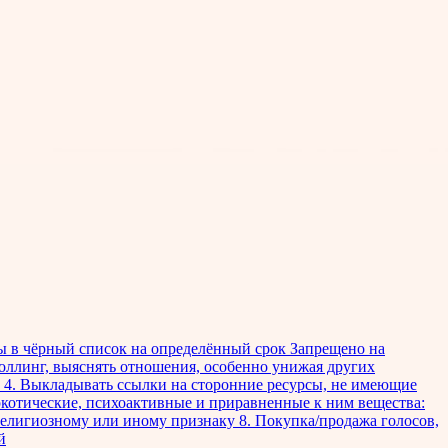
ны в чёрный список на определённый срок Запрещено на
роллинг, выяснять отношения, особенно унижая других
и 4. Выкладывать ссылки на сторонние ресурсы, не имеющие
котические, психоактивные и приравненные к ним вещества:
 религиозному или иному признаку 8. Покупка/продажа голосов,
й