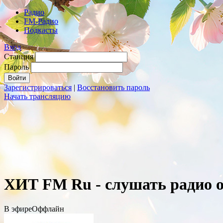
Радио
FM-Радио
Подкасты
Вход
Станция
Пароль
Зарегистрироваться
|
Восстановить пароль
Начать трансляцию
ХИТ FM Ru - слушать радио 
В эфире
Оффлайн