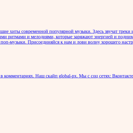
шие хиты современной популярной музыки. Здесь звучат треки 
ыми ритмами и мелодиями, которые заряжают энергией и подни
а поп-музыки. Присоединяйся к нам и лови волну хорошего наст
 комментариях. Наш скайп global-px. Мы с соц сетях: Вконтакт