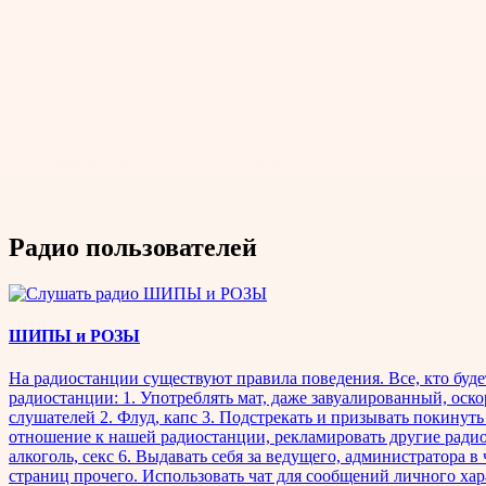
Радио пользователей
ШИПЫ и РОЗЫ
На радиостанции существуют правила поведения. Все, кто буд
радиостанции: 1. Употреблять мат, даже завуалированный, оск
слушателей 2. Флуд, капс 3. Подстрекать и призывать покину
отношение к нашей радиостанции, рекламировать другие ради
алкоголь, секс 6. Выдавать себя за ведущего, администратора 
страниц прочего. Использовать чат для сообщений личного хар