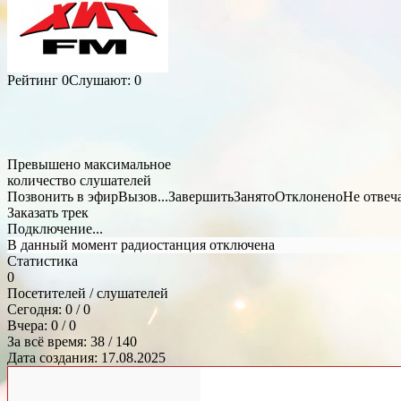
Рейтинг
0
Слушают:
0
Превышено максимальное
количество слушателей
Позвонить в эфир
Вызов...
Завершить
Занято
Отклонено
Не отвеч
Заказать трек
Подключение...
В данный момент радиостанция отключена
Статистика
0
Посетителей / слушателей
Сегодня: 0 / 0
Вчера: 0 / 0
За всё время: 38 / 140
Дата создания: 17.08.2025
Общий