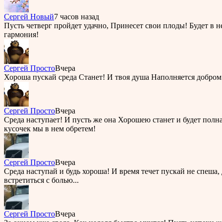
Cергей Новый
7 часов назад
Пусть четверг пройдет удачно, Принесет свои плоды! Будет в не
гармония!
Сергей Просто
Вчера
Хороша пускай среда Станет! И твоя душа Наполняется добром
Сергей Просто
Вчера
Среда наступает! И пусть же она Хорошею станет и будет пол
кусочек мы в нем обретем!
Сергей Просто
Вчера
Среда наступай и будь хороша! И время течет пускай не спеша,
встретиться с болью...
Сергей Просто
Вчера