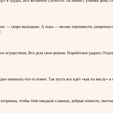
дут в трудах, Всё желанное случится! Ты начни с улыбки день, 
 плюс — скоро выходные. А пока — желаю терпимости, уверенност
.
ы все осуществим, Все дела свои решим. Поработаем ударно, От
удно начинать что-то новое. Так пусть все идет «как по маслу» 
вторника, чтобы тебя ожидали славные, добрые новости, светлы