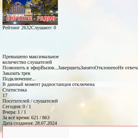
Рейтинг
2632
Слушают:
0
Превышено максимальное
количество слушателей
Позвонить в эфир
Вызов...
Завершить
Занято
Отклонено
Не отвеч
Заказать трек
Подключение...
В данный момент радиостанция отключена
Статистика
17
Посетителей / слушателей
Сегодня: 0 / 1
Вчера: 1 / 1
За всё время: 621 / 863
Дата создания: 28.07.2024
Общий