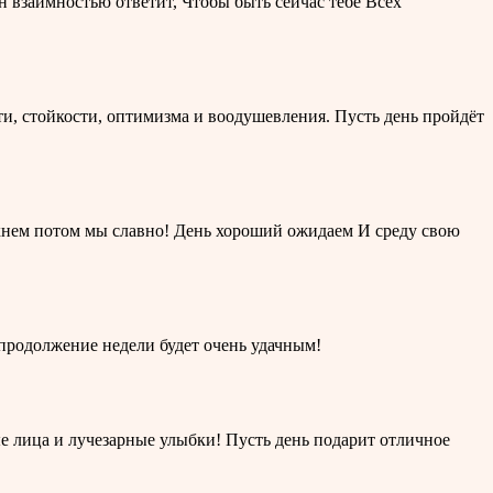
Он взаимностью ответит, Чтобы быть сейчас тебе Всех
и, стойкости, оптимизма и воодушевления. Пусть день пройдёт
дохнем потом мы славно! День хороший ожидаем И среду свою
и продолжение недели будет очень удачным!
е лица и лучезарные улыбки! Пусть день подарит отличное