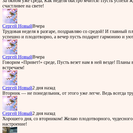
За окном уже среда, Как неделя быстро мчится! Пусть успехи ж
счастливее на свете!
Cергей Новый
Вчера
Трудовая неделя в разгаре, поздравляю со средой! И главный
успешно и плодотворно, а вечер пусть подарит гармонию и уют
Cергей Новый
Вчера
Говорим «Привет!» среде, Пусть везет нам в ней везде! План
встречаем!
Cергей Новый
2 дня назад
Вторник — не понедельник, от этого уже легче. Ведь всегда тр
Cергей Новый
2 дня назад
Хорошего дня, со вторником! Желаю плодотворного, чудесного 
настроение!