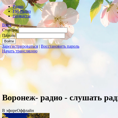
Радио
FM-Радио
Подкасты
Вход
Станция
Пароль
Зарегистрироваться
|
Восстановить пароль
Начать трансляцию
Воронеж- радио - слушать ра
В эфире
Оффлайн