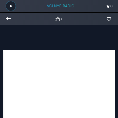
VOLNYE-RADIO
0
0
Общий