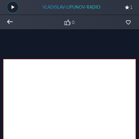
VLADISLAV-LIPUNOV-RADIO
1
0
Общий