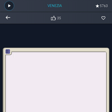
VENEZIA
5763
35
Общий