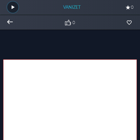
VANIZET
0
0
Общий