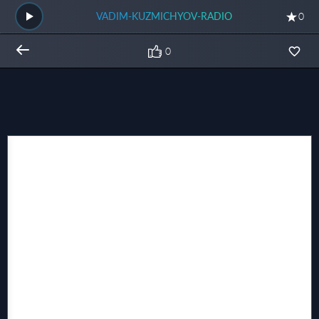
VADIM-KUZMICHYOV-RADIO
0
0
Общий