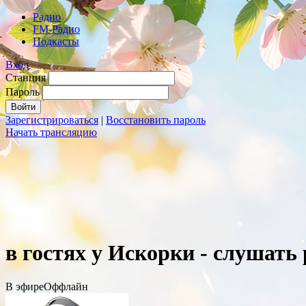
Радио
FM-Радио
Подкасты
Вход
Станция
Пароль
Зарегистрироваться
|
Восстановить пароль
Начать трансляцию
в гостях у Искорки - слушать
В эфире
Оффлайн