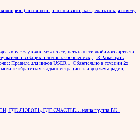
резе ) но пишите , спрашивайте, как делать ник ,я отвечу
Здесь круглосуточно можно слушать вашего любимого артиста.
слушателей в общих и личных сообщениях; ║ 3 Размещать
чве; Правила для ников USER 1. Обязательно в течении 2х
ы можете обратиться к администрации или диджеям радио,
ГДЕ ЛЮБОВЬ, ГДЕ СЧАСТЬЕ… наша группа ВК -