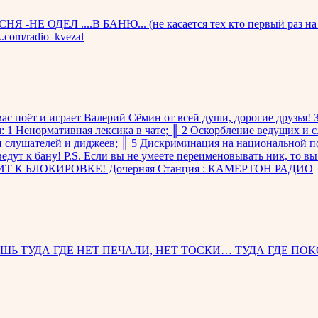
ЕЛ ....В БАНЮ... (не касается тех кто первый раз на волно
k.com/radio_kvezal
с поёт и играет Валерий Сёмин от всей души, дорогие друзья! 
: 1 Ненормативная лексика в чате; ║ 2 Оскорбление ведущих и 
и слушателей и диджеев; ║ 5 Дискриминация на национальной по
дут к бану! P.S. Если вы не умеете переименовывать ник, то в
ИТ К БЛОКИРОВКЕ! Дочерняя Станция : КАМЕРТОН РАДИО
ТУДА ГДЕ НЕТ ПЕЧАЛИ, НЕТ ТОСКИ… ТУДА ГДЕ ПОКОЙ, 