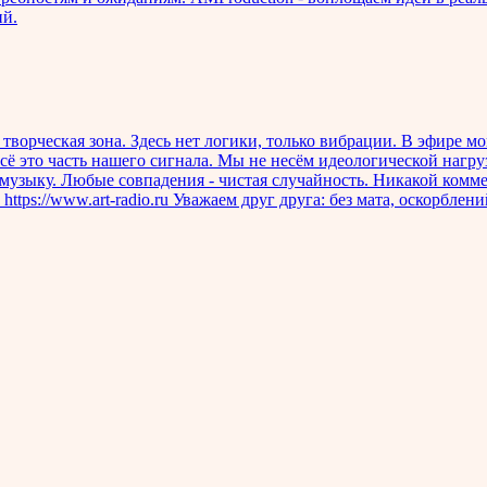
ий.
ческая зона. Здесь нет логики, только вибрации. В эфире мо
сё это часть нашего сигнала. Мы не несём идеологической нагр
музыку. Любые совпадения - чистая случайность. Никакой комме
ww.art-radio.ru Уважаем друг друга: без мата, оскорблени