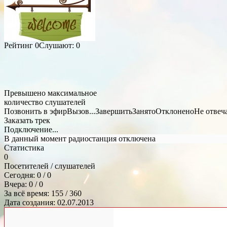
Рейтинг
0
Слушают:
0
Превышено максимальное
количество слушателей
Позвонить в эфир
Вызов...
Завершить
Занято
Отклонено
Не отвеч
Заказать трек
Подключение...
В данный момент радиостанция отключена
Статистика
0
Посетителей / слушателей
Сегодня: 0 / 0
Вчера: 0 / 0
За всё время: 155 / 360
Дата создания: 02.07.2013
Общий