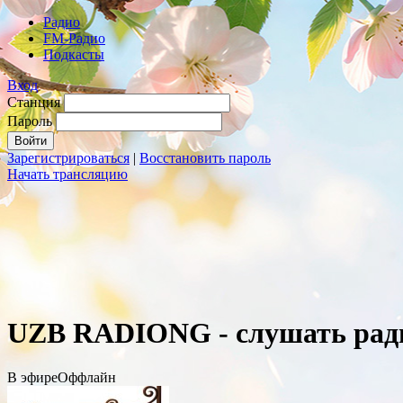
Радио
FM-Радио
Подкасты
Вход
Станция
Пароль
Зарегистрироваться
|
Восстановить пароль
Начать трансляцию
UZB RADIONG - слушать рад
В эфире
Оффлайн