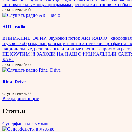
познавательным шоу-программам, репортажи с топовых событ
слушателей: 0
ART_radio
ВНИМАНИЕ, ЭФИР! Звуковой поток ART-RADIO - свободная твор
звуковые образы, импровизации или технические артефакты - в
национальные, религиозные или иные группы - просто играем 
НЕ КРУТИМ !!! ЗАХОДИ НА НАШ ОФИЦИАЛЬНЫЙ САЙТ: https://w
БАН!
слушателей: 0
Rina_Drive
слушателей: 0
Все радиостанции
Статьи
Суперфанаты в музыке.