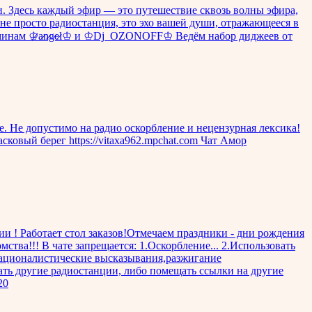
и. Здесь каждый эфир — это путешествие сквозь волны эфира,
не просто радиостанция, это эхо вашей души, отражающееся в
минам ♔̷a̷n̷g̷e̷l♔ и ♔Dj_OZONOFF♔ Ведём набор диджеев от
е. Не допустимо на радио оскорбление и нецензурная лексика!
Ласковый берег https://vitaxa962.mpchat.com Чат Амор
! Работает стол заказов!Отмечаем праздники - дни рождения
тва!!! В чате запрещается: 1.Оскорбление... 2.Использовать
националистические высказывания,разжигание
ать другие радиостанции, либо помещать ссылки на другие
20