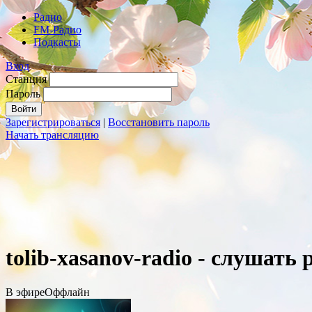
Радио
FM-Радио
Подкасты
Вход
Станция
Пароль
Зарегистрироваться
|
Восстановить пароль
Начать трансляцию
tolib-xasanov-radio - слушать
В эфире
Оффлайн