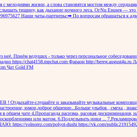
ся с мелодиями жизни, а слова становятся мостом между сердцам
услышать тишину, как дыхание ночного леса. OгNu Enuseя — это 
c196975627 Наши чаты-партнеры:➡ По вопросам обращаться к ад
з неё. Приём ведущих - только через персональное собеседовани
дио https://chat4158.mpchat.com Фараон http://bereg.august4u.ru 
.com Чат Gold FM
! Отдыхайте-слушайте и заказывайте музыкальные композиции 
оение, юмор,доброе общение...Больше улыбок , смеха , знакомс
 в общем чате 4.Пропаганда расизма, расовая дискриминация, 
 оскорблениями или матом. 6.Подделывать ники ... 7.Рекламиров
https://volnorez.com/polyot-dushi https://vk.com/public2191549