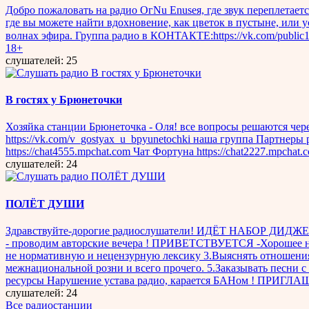
Добро пожаловать на радио OгNu Enuseя, где звук переплетает
где вы можете найти вдохновение, как цветок в пустыне, или 
волнах эфира. Группа радио в КОНТАКТЕ:https://vk.com/publi
18+
слушателей: 25
B гостях у Бpюнеточки
Хозяйка станции Брюнеточка - Оля! все вопросы решаются чере
https://vk.com/v_gostyax_u_bpyunetochki наша группа Партнеры ра
https://chat4555.mpchat.com Чат Фортуна https://chat2227.mpchat
слушателей: 24
ПОЛЁТ ДУШИ
Здравствуйте-дорогие радиослушатели! ИДЁТ НАБОР ДИДЖЕЕВ 
- проводим авторские вечера ! ПРИВЕТСТВУЕТСЯ -Хорошее настр
не нормативную и нецензурную лексику 3.Выяснять отношения
межнациональной розни и всего прочего. 5.Заказывать песни с
ресурсы Нарушение устава радио, карается БАНом ! ПРИГЛАШАЮ: 
слушателей: 24
Все радиостанции