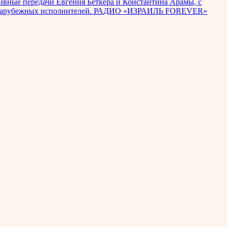
вные передачи Евгения Беткера и Константина Арамы, с
их и зарубежных исполнителей. РАДИО «ИЗРАИЛЬ FOREVER»