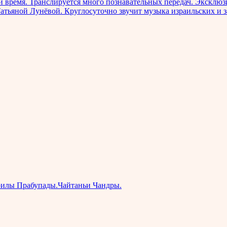
ремя. Транслируется много познавательных передач. Эксклюзи
 с Татьяной Лунёвой. Круглосуточно звучит музыка израильск
илы Прабупады.Чайтаньи Чандры.