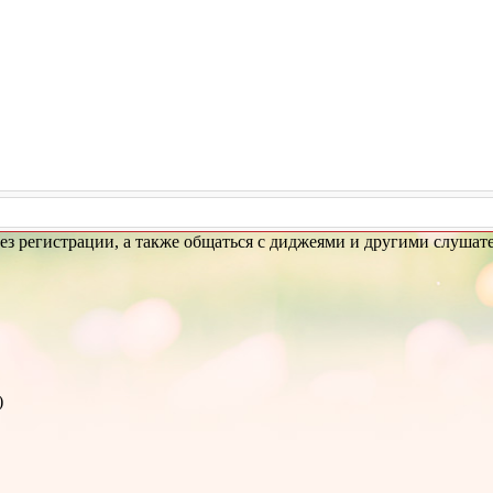
з регистрации, а также общаться с диджеями и другими слушате
)