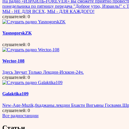
На радио «ИЗРАИЛЬ-FOREVER» вы сможете приятно провести в
понедельника по пятницу передача "Доброе утро, Израиль!"
МЫ - НЕ ДЛЯ ВСЕХ, МЫ - ДЛЯ КАЖДОГО!
слушателей: 0
YasnogorskZK
слушателей: 0
Wector-108
Здесь Звучат Только Лекции-Исккон-24ч.
слушателей: 0
Galaktika109
New-Age-Muzik,бхаджаны.лекции Бхакти Вигьяны Госвами.Шр
слушателей: 0
Все радиостанции
Статьи