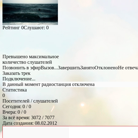
Рейтинг
0
Слушают:
0
Превышено максимальное
количество слушателей
Позвонить в эфир
Вызов...
Завершить
Занято
Отклонено
Не отвеч
Заказать трек
Подключение...
В данный момент радиостанция отключена
Статистика
0
Посетителей / слушателей
Сегодня: 0 / 0
Вчера: 0 / 0
За всё время: 3072 / 7077
Дата создания: 08.02.2012
Общий