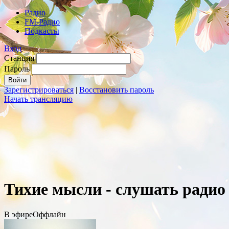
Радио
FM-Радио
Подкасты
Вход
Станция
Пароль
Зарегистрироваться
|
Восстановить пароль
Начать трансляцию
Тихие мысли - слушать радио
В эфире
Оффлайн