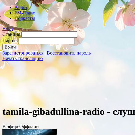
Радио
FM-Радио
Подкасты
Вход
Станция
Пароль
Зарегистрироваться
|
Восстановить пароль
Начать трансляцию
tamila-gibadullina-radio - сл
В эфире
Оффлайн