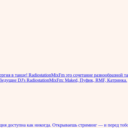
ргия в танце! RadiostationMixFm это сочетание разнообразной т
 Ведущие DJ's RadiostationMixFm: Maked, Пуфик, RMF, Катринка.
ня доступна как никогда. Открываешь стриминг — и перед тоб