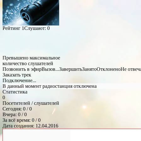
Рейтинг
1
Слушают:
0
Превышено максимальное
количество слушателей
Позвонить в эфир
Вызов...
Завершить
Занято
Отклонено
Не отвеч
Заказать трек
Подключение...
В данный момент радиостанция отключена
Статистика
0
Посетителей / слушателей
Сегодня: 0 / 0
Вчера: 0 / 0
За всё время: 0 / 0
Дата создания: 12.04.2016
Общий