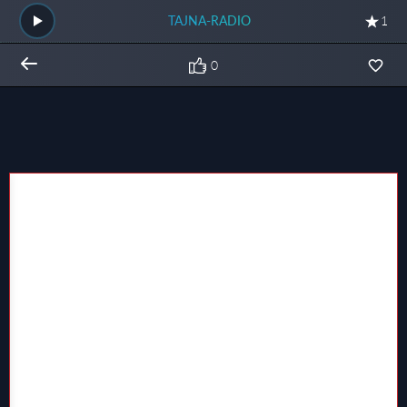
TAJNA-RADIO
1
0
Общий