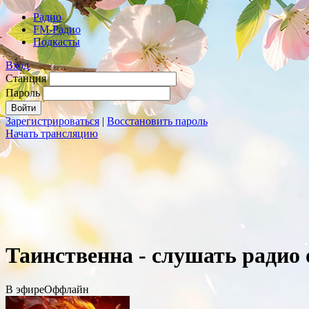
Радио
FM-Радио
Подкасты
Вход
Станция
Пароль
Зарегистрироваться
|
Восстановить пароль
Начать трансляцию
Таинственна - слушать радио
В эфире
Оффлайн