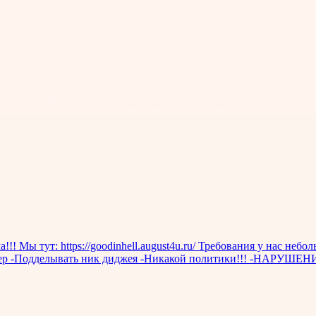
!!! Мы тут: https://goodinhell.august4u.ru/ Требования у нас не
арактер -Подделывать ник диджея -Никакой политики!!! -Н