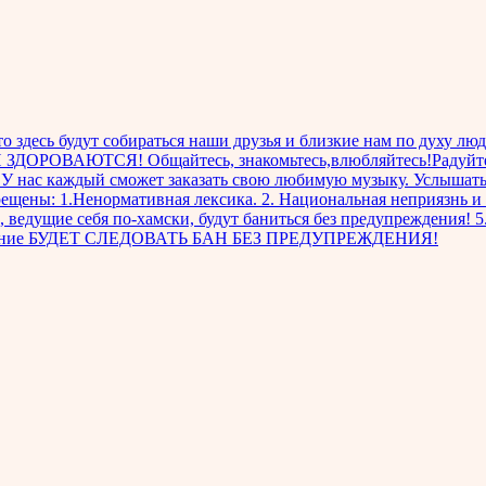
 здесь будут собираться наши друзья и близкие нам по духу люди
ВАЮТСЯ! Общайтесь, знакомьтесь,влюбляйтесь!Радуйтесь жи
. У нас каждый сможет заказать свою любимую музыку. Услышат
: 1.Ненормативная лексика. 2. Национальная неприязнь и пол
ведущие себя по-хамски, будут баниться без предупреждения! 5
облюдение БУДЕТ СЛЕДОВАТЬ БАН БЕЗ ПРЕДУПРЕЖДЕНИЯ!