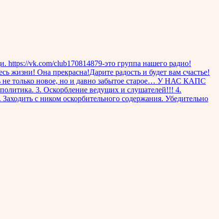
. https://vk.com/club170814879-это группа нашего радио!
зни! Она прекрасна!Дарите радость и будет вам счастье!
ь не только новое, но и давно забытое старое… У НАС КАПС
итика. 3. Оскорбление ведущих и слушателей!!! 4.
. Заходить с ником оскорбительного содержания. Убедительно