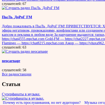
слушателей: 67
ПыЛь_ДоРоГ FM
Добро пожаловать в ПыЛь_ДоРоГ FM! ПРИВЕТСТВУЕТСЯ: Хорош
эфира негативом, провокациями, конфликтами или созданием н
капсом и реклама в любом виде За нарушение выдаются: тапки,
https://chat4555.mpchat.com Gold-FM — https://chat2227.mpchat.
Flamingo — https://chat8215.mpchat.com Амор — https://vitaxa962.
слушателей: 63
neocarnage
слушателей: 58
Все радиостанции
Статьи
Суперфанаты в музыке.
Почему есть прослушивания, но нет аудитории? Музыка сегод