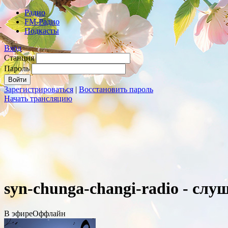
Радио
FM-Радио
Подкасты
Вход
Станция
Пароль
Зарегистрироваться
|
Восстановить пароль
Начать трансляцию
syn-chunga-changi-radio - слу
В эфире
Оффлайн