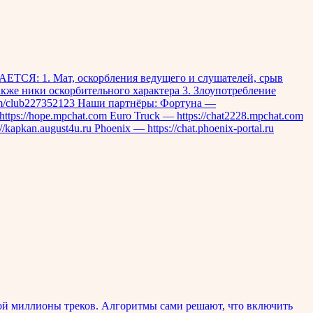
СЯ: 1. Мат, оскорбления ведущего и слушателей, срыв
кже ники оскорбительного характера 3. Злоупотребление
com/club227352123 Наши партнёры: Фортуна —
ttps://hope.mpchat.com Euro Truck — https://chat2228.mpchat.com
apkan.august4u.ru Phoenix — https://chat.phoenix-portal.ru
ой миллионы треков. Алгоритмы сами решают, что включить