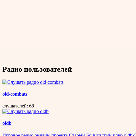
Радио пользователей
old-combats
слушателей: 68
oldb
Игровое радио онлайн-проекта Старый Бойцовский клуб oldbk