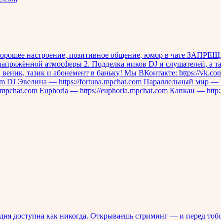
ее настроение, позитивное общение, юмор в чате ЗАПРЕЩАЕТ
апряжённой атмосферы 2. Подделка ников DJ и слушателей, а та
 веник, тазик и абонемент в баньку! Мы ВКонтакте: https://vk.
com DJ Эвелина — https://fortuna.mpchat.com Параллельный мир — h
mpchat.com Euphoria — https://euphoria.mpchat.com Капкан — http://k
ня доступна как никогда. Открываешь стриминг — и перед тоб