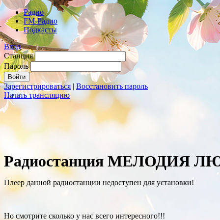
Радио
FM-Радио
Подкасты
Вход
Станция
Пароль
Зарегистрироваться
|
Восстановить пароль
Начать трансляцию
Радиостанция МЕЛОДИЯ Л
Плеер данной радиостанции недоступен для установки!
Но смотрите сколько у нас всего интересного!!!