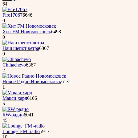
64
Fire17067
6646
0
Хит FM Новомосковск
6498
0
Наш шепот ветра
6367
0
Chihachevo
6367
2
Новое Радио Новомосковск
6131
1
Макси хард
6106
5
RW-радио
6041
45
Lounge_FM -radio
5917
10