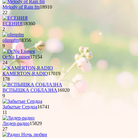
Melody of Rain fm
18910
22
ЕСЕНИЯ
18360
2
olimpfm
18356
9
OгNu Enuseя
17154
24
КAMERTON-RADIO
17019
178
ВСПЫШКА СОБЛАЗНА
16920
9
Забытые Сердца
16741
11
Лидер-радио
15829
27