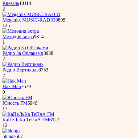
Квезаль
10114
2
Megamix MUSIC-RADIO
9895
125
Мелодия ветра
9814
1
Радио За Облаками
8938
2
Радио Вертикаль
8753
2
Hak Man
7679
0
Юность FM
6946
17
КаПеЛьКа ТеПлА FM
6927
12
5kings
6671