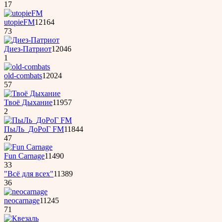
17
utopieFM
12164
73
Диез-Патриот
12046
1
old-combats
12024
57
Твоё Дыхание
11957
2
ПыЛь_ДоРоГ FM
11844
47
Fun Carnage
11490
33
"Всё для всех"
11389
36
neocarnage
11245
71