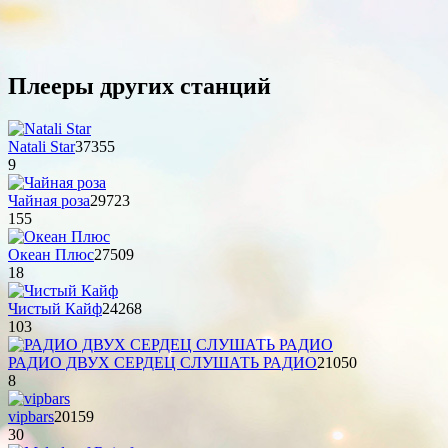
Плееры других станций
Natali Star
37355
9
Чайная роза
29723
155
Океан Плюс
27509
18
Чистый Кайф
24268
103
РАДИО ДВУХ СЕРДЕЦ СЛУШАТЬ РАДИО
21050
8
vipbars
20159
30