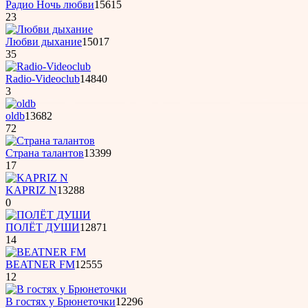
Радио Ночь любви
15615
23
Любви дыхание
15017
35
Radio-Videoclub
14840
3
oldb
13682
72
Страна талантов
13399
17
KAPRIZ N
13288
0
ПОЛЁТ ДУШИ
12871
14
BEATNER FM
12555
12
B гостях у Бpюнеточки
12296