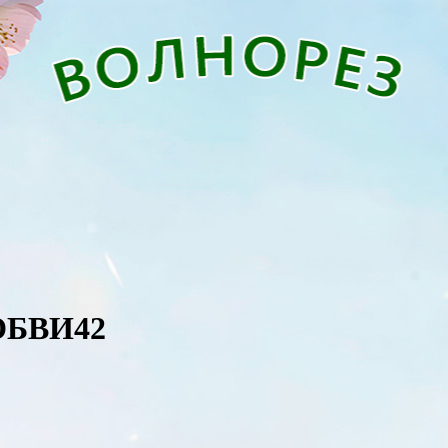
ЮБВИ42