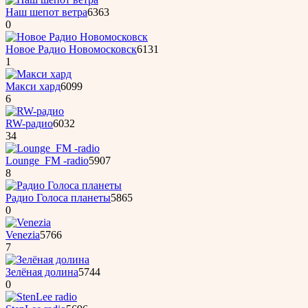
Наш шепот ветра
6363
0
Новое Радио Новомосковск
6131
1
Макси хард
6099
6
RW-радио
6032
34
Lounge_FM -radio
5907
8
Радио Голоса планеты
5865
0
Venezia
5766
7
Зелёная долина
5744
0