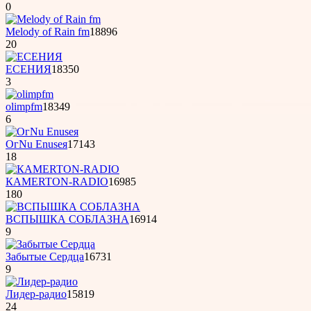
0
Melody of Rain fm
18896
20
ЕСЕНИЯ
18350
3
olimpfm
18349
6
OгNu Enuseя
17143
18
КAMERTON-RADIO
16985
180
ВСПЫШКА СОБЛАЗНА
16914
9
Забытые Сердца
16731
9
Лидер-радио
15819
24