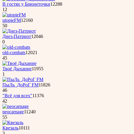
B гостях у Бpюнеточки
12288
12
utopieFM
12160
50
Диез-Патриот
12046
0
old-combats
12021
45
Твоё Дыхание
11955
1
ПыЛь_ДоРоГ FM
11826
46
"Всё для всех"
11376
42
neocarnage
11240
55
Квезаль
10111
3