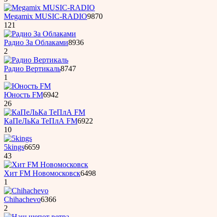
Megamix MUSIC-RADIO
9870
121
Радио За Облаками
8936
2
Радио Вертикаль
8747
1
Юность FM
6942
26
КаПеЛьКа ТеПлА FM
6922
10
5kings
6659
43
Хит FM Новомосковск
6498
1
Chihachevo
6366
2