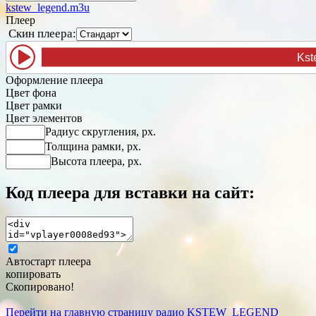
kstew_legend.m3u
Плеер
Скин плеера:
Kstew_legend
Оформление плеера
Цвет фона
Цвет рамки
Цвет элементов
Радиус скругления, px.
Толщина рамки, px.
Высота плеера, px.
Код плеера для вставки на сайт:
Автостарт плеера
копировать
Скопировано!
Перейти на главную страницу радио KSTEW_LEGEND