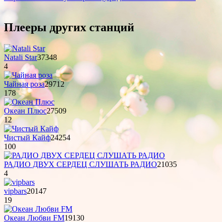
Плееры других станций
Natali Star
37348
4
Чайная роза
29712
178
Океан Плюс
27509
12
Чистый Кайф
24254
100
РАДИО ДВУХ СЕРДЕЦ СЛУШАТЬ РАДИО
21035
4
vipbars
20147
19
Океан Любви FM
19130