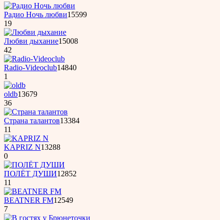
Радио Ночь любви
15599
19
Любви дыхание
15008
42
Radio-Videoclub
14840
1
oldb
13679
36
Страна талантов
13384
11
KAPRIZ N
13288
0
ПОЛЁТ ДУШИ
12852
11
BEATNER FM
12549
7