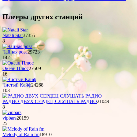
Плееры других станций
Natali Star
37355
8
Чайная роза
29723
142
Океан Плюс
27509
16
Чистый Кайф
24268
103
РАДИО ДВУХ СЕРДЕЦ СЛУШАТЬ РАДИО
21049
8
vipbars
20159
25
Melody of Rain fm
18910