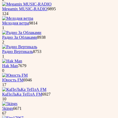
Megamix MUSIC-RADIO
9895
124
Мелодия ветра
9814
1
Радио За Облаками
8938
2
Радио Вертикаль
8753
1
Hak Man
7679
0
Юность FM
6946
17
КаПеЛьКа ТеПлА FM
6927
10
5kings
6671
67