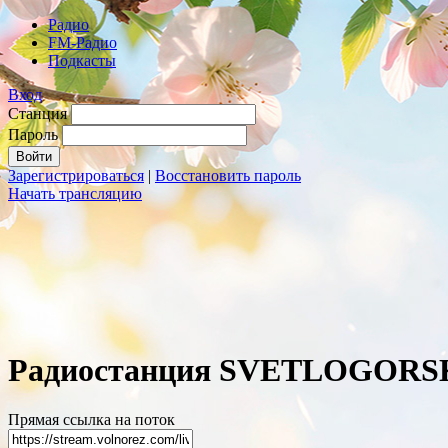
Радио
FM-Радио
Подкасты
Вход
Станция
Пароль
Зарегистрироваться
|
Восстановить пароль
Начать трансляцию
Радиостанция SVETLOGORS
Прямая ссылка на поток