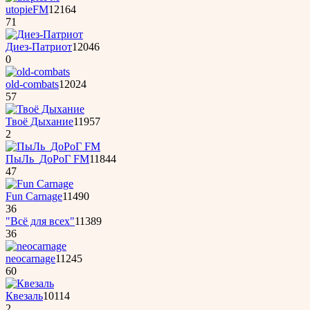
utopieFM
12164
71
Диез-Патриот
12046
0
old-combats
12024
57
Твоё Дыхание
11957
2
ПыЛь_ДоРоГ FM
11844
47
Fun Carnage
11490
36
"Всё для всех"
11389
36
neocarnage
11245
60
Квезаль
10114
2