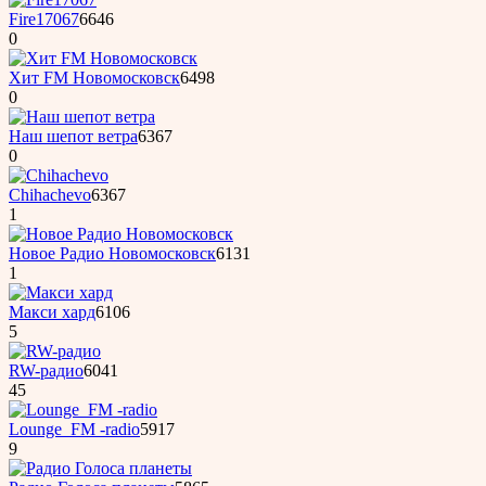
Fire17067
6646
0
Хит FM Новомосковск
6498
0
Наш шепот ветра
6367
0
Chihachevo
6367
1
Новое Радио Новомосковск
6131
1
Макси хард
6106
5
RW-радио
6041
45
Lounge_FM -radio
5917
9