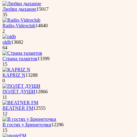
Любви дыхание
15017
35
Radio-Videoclub
14840
2
oldb
13682
64
Страна талантов
13399
15
KAPRIZ N
13288
0
ПОЛЁТ ДУШИ
12866
11
BEATNER FM
12555
12
B гостях у Бpюнеточки
12296
15