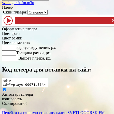
svetlogorsk-fm.m3u
Плеер
Скин плеера:
SVETLOGORSK FM
Оформление плеера
Цвет фона
Цвет рамки
Цвет элементов
Радиус скругления, px.
Толщина рамки, px.
Высота плеера, px.
Код плеера для вставки на сайт:
Автостарт плеера
копировать
Скопировано!
Перейти на главную страницу радио SVETLOGORSK FM