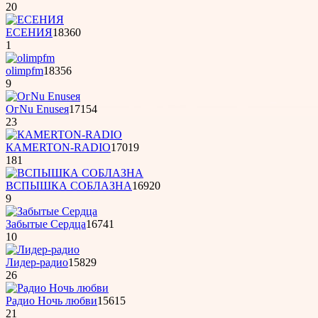
20
ЕСЕНИЯ
18360
1
olimpfm
18356
9
OгNu Enuseя
17154
23
КAMERTON-RADIO
17019
181
ВСПЫШКА СОБЛАЗНА
16920
9
Забытые Сердца
16741
10
Лидер-радио
15829
26
Радио Ночь любви
15615
21