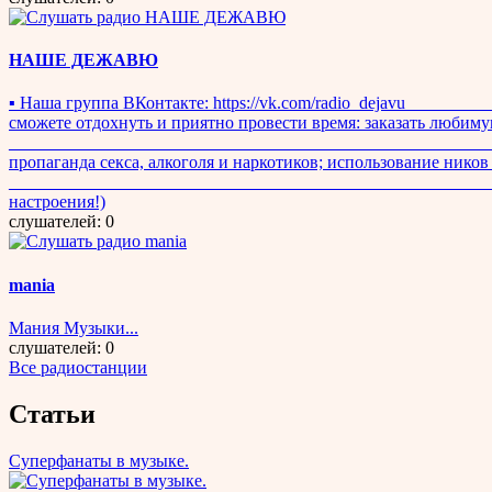
НАШЕ ДЕЖАВЮ
▪ Наша группа ВКонтакте: https://vk.com/radio_dejavu _____
сможете отдохнуть и приятно провести время: заказать любиму
________________________________________________________
пропаганда секса, алкоголя и наркотиков; использование нико
__________________________________________________________
настроения!)
слушателей: 0
mania
Мания Музыки...
слушателей: 0
Все радиостанции
Статьи
Суперфанаты в музыке.