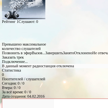
Рейтинг
1
Слушают:
0
Превышено максимальное
количество слушателей
Позвонить в эфир
Вызов...
Завершить
Занято
Отклонено
Не отвеч
Заказать трек
Подключение...
В данный момент радиостанция отключена
Статистика
0
Посетителей / слушателей
Сегодня: 0 / 0
Вчера: 0 / 0
За всё время: 0 / 0
Дата создания: 04.02.2016
Общий