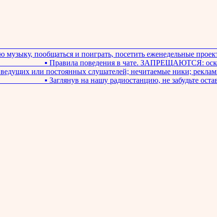
____________________________________________________________
ю музыку, пообщаться и поиграть, посетить еженедельные проект
__________ ▪ Правила поведения в чате. ЗАПРЕЩАЮТСЯ: оскор
в ведущих или постоянных слушателей; нечитаемые ники; реклам
________ ▪ Заглянув на нашу радиостанцию, не забудьте остав