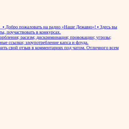
_ ▪ Добро пожаловать на радио «Наше Дежавю»! ▪ Здесь вы
ы, поучаствовать в конкурсах.
бления; расизм; дискриминация; провокации; угрозы;
ные ссылки; злоупотребление капса и флуда.
ить свой отзыв в комментариях под чатом. Отличного всем