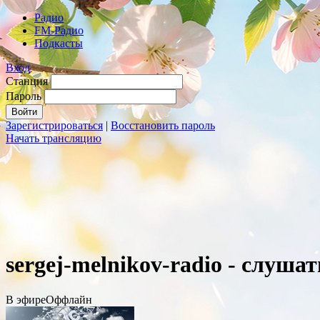
Радио
FM-Радио
Подкасты
Вход
Станция
Пароль
Зарегистрироваться
|
Восстановить пароль
Начать трансляцию
sergej-melnikov-radio - слуша
В эфире
Оффлайн