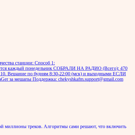
чества станции: Способ 1:
ляется каждый понедельник СОБРАЛИ НА РАДИО (Всего): 470
9. 10. Вещание по будням 8:30-22:00 (мск) и выходными ЕСЛИ
 мешапы Поддержка: chekyshkafm.support@gmail.com
ой миллионы треков. Алгоритмы сами решают, что включить