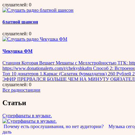
слушателей: 0
блатной шансон
слушателей: 0
Чекушка ФМ
Станция Которая Вещает Мешапы с Меллстройностью ТГК: https
https://www.donationalerts.com/r/chekyshkafm Способ 2: В
Топ 10 донатеров 1.Каркас (Салатик бурмалдатик) 260 Рублей 2
ЭФИР ПРЕРВАЛСЯ БОЛЬШЕ ЧЕМ НА МИНУТУ ОБЯЗАТЕЛЬНО ПИШ
слушателей: 0
Все радиостанции
Статьи
Суперфанаты в музыке.
Почему есть прослушивания, но нет аудитории? Музыка сегод
даль