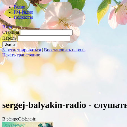
Радио
FM-Радио
Подкасты
Вход
Станция
Пароль
Зарегистрироваться
|
Восстановить пароль
Начать трансляцию
sergej-balyakin-radio - слуша
В эфире
Оффлайн