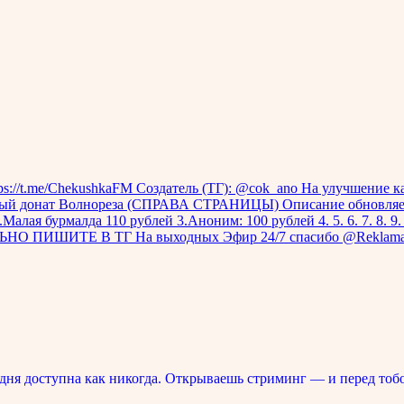
://t.me/ChekushkaFM Создатель (ТГ): @cok_ano На улучшение ка
строенный донат Волнореза (СПРАВА СТРАНИЦЫ) Описание обнов
.Малая бурмалда 110 рублей 3.Аноним: 100 рублей 4. 5. 6. 7. 8. 
ИТЕ В ТГ На выходных Эфир 24/7 спасибо @ReklamaGer за
ня доступна как никогда. Открываешь стриминг — и перед тоб