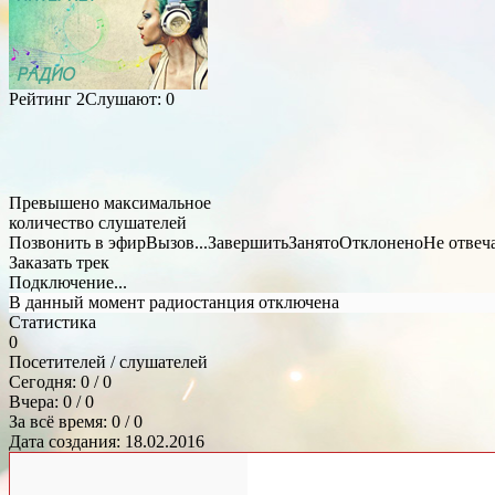
Рейтинг
2
Слушают:
0
Превышено максимальное
количество слушателей
Позвонить в эфир
Вызов...
Завершить
Занято
Отклонено
Не отвеч
Заказать трек
Подключение...
В данный момент радиостанция отключена
Статистика
0
Посетителей / слушателей
Сегодня: 0 / 0
Вчера: 0 / 0
За всё время: 0 / 0
Дата создания: 18.02.2016
Общий