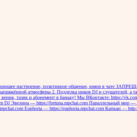
ее настроение, позитивное общение, юмор в чате ЗАПРЕЩАЕТ
апряжённой атмосферы 2. Подделка ников DJ и слушателей, а та
 веник, тазик и абонемент в баньку! Мы ВКонтакте: https://vk.
com DJ Эвелина — https://fortuna.mpchat.com Параллельный мир — h
mpchat.com Euphoria — https://euphoria.mpchat.com Капкан — http://k