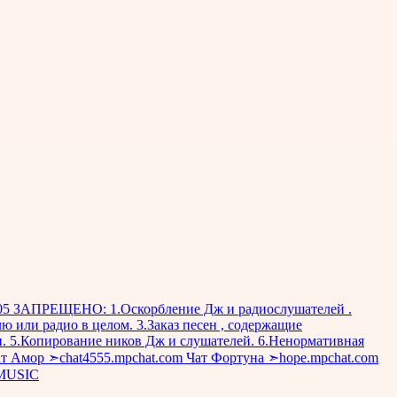
37505 ЗАПРЕЩЕНО: 1.Оскорбление Дж и радиослушателей .
 или радио в целом. 3.Заказ песен , содержащие
. 5.Копирование ников Дж и слушателей. 6.Ненормативная
Чат Амор ➣chat4555.mpchat.com Чат Фортуна ➣hope.mpchat.com
 MUSIC