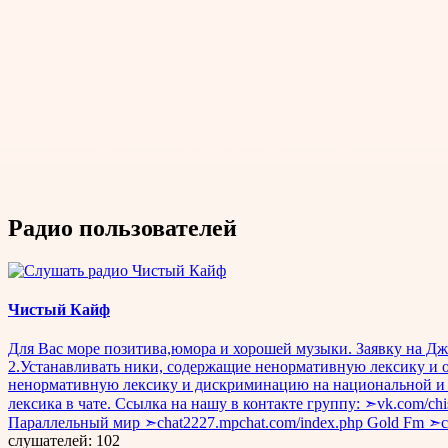
Радио пользователей
Чистый Кайф
Для Вас море позитива,юмора и хорошей музыки. Заявку на Дж
2.Устанавливать ники, содержащие ненормативную лексику и о
ненормативную лексику и дискриминацию на национальной и р
лексика в чате. Ссылка на нашу в контакте группу: ➣vk.com/c
Параллельный мир ➣chat2227.mpchat.com/index.php Gold Fm ➣
слушателей: 102