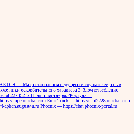
СЯ: 1. Мат, оскорбления ведущего и слушателей, срыв
кже ники оскорбительного характера 3. Злоупотребление
com/club227352123 Наши партнёры: Фортуна —
ttps://hope.mpchat.com Euro Truck — https://chat2228.mpchat.com
apkan.august4u.ru Phoenix — https://chat.phoenix-portal.ru