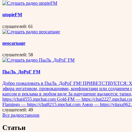
utopieFM
слушателей: 61
neocarnage
слушателей: 58
ПыЛь_ДоРоГ FM
Добро пожаловать в ПыЛь_ДоРоГ FM! ПРИВЕТСТВУЕТСЯ: Хорош
эфира негативом, провокациями, конфликтами или созданием н
капсом и реклама в любом виде За нарушение выдаются: тапки,
https://chat4555.mpchat.com Gold-FM — https://chat2227.mpchat.
Flamingo — https://chat8215.mpchat.com Амор — https://vitaxa962.
слушателей: 49
Все радиостанции
Статьи