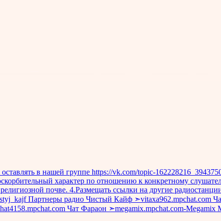
 оставлять в нашей группе https://vk.com/topic-162228216_394
скорбительный характер по отношению к конкретному слушателю
елигиозной почве. 4.Размещать ссылки на другие радиостанции
histyj_kajf Партнеры радио Чистый Кайф ➣vitaxa962.mpchat.com 
chat4158.mpchat.com Чат Фараон ➣megamix.mpchat.com-Megamix