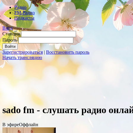
Радио
FM-Радио
Подкасты
Вход
Станция
Пароль
Зарегистрироваться
|
Восстановить пароль
Начать трансляцию
sado fm - слушать радио онла
В эфире
Оффлайн