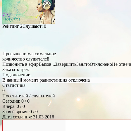
Рейтинг
2
Слушают:
0
Превышено максимальное
количество слушателей
Позвонить в эфир
Вызов...
Завершить
Занято
Отклонено
Не отвеч
Заказать трек
Подключение...
В данный момент радиостанция отключена
Статистика
0
Посетителей / слушателей
Сегодня: 0 / 0
Вчера: 0 / 0
За всё время: 0 / 0
Дата создания: 31.03.2016
Общий