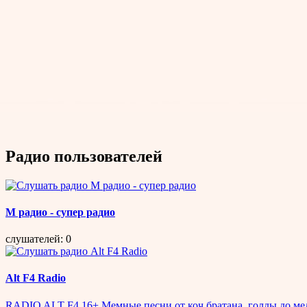
Радио пользователей
М радио - супер радио
слушателей: 0
Alt F4 Radio
RADIO ALT F4 16+ Мемные песни от коч братана, голды до мелл