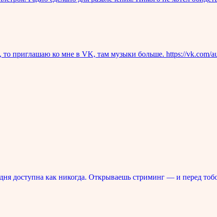
то приглашаю ко мне в VK, там музыки больше. https://vk.com/au
ня доступна как никогда. Открываешь стриминг — и перед тоб