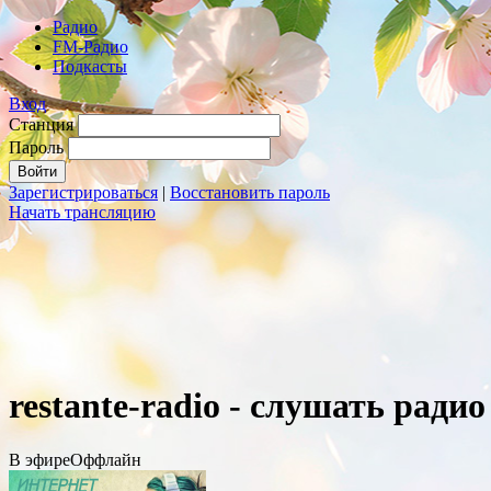
Радио
FM-Радио
Подкасты
Вход
Станция
Пароль
Зарегистрироваться
|
Восстановить пароль
Начать трансляцию
restante-radio - слушать ради
В эфире
Оффлайн