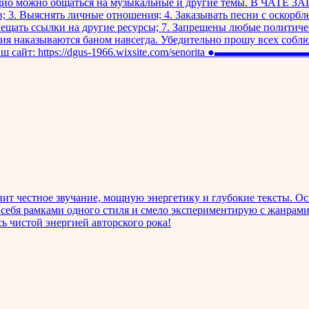
ио можно общаться на музыкальные и другие темы. В ЧАТЕ ЗА
в; 3. Выяснять личные отношения; 4. Заказывать песни с оскорб
омещать ссылки на другие ресурсы; 7. Запрещены любые политич
 наказываются баном навсегда. Убедительно прошу всех соблюд
ения! Наш сайт: https://dgus-1966.wixsite.com/seno
 ценит честное звучание, мощную энергетику и глубокие тексты. 
бя рамками одного стиля и смело экспериментирую с жанрами, н
сь чистой энергией авторского рока!