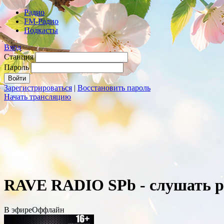
Радио
FM-Радио
Подкасты
Вход
Станция
Пароль
Зарегистрироваться
|
Восстановить пароль
Начать трансляцию
RAVE RADIO SPb - слушать р
В эфире
Оффлайн