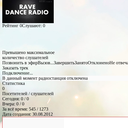
Рейтинг
0
Слушают:
0
Превышено максимальное
количество слушателей
Позвонить в эфир
Вызов...
Завершить
Занято
Отклонено
Не отвеч
Заказать трек
Подключение...
В данный момент радиостанция отключена
Статистика
0
Посетителей / слушателей
Сегодня: 0 / 0
Вчера: 0 / 0
За всё время: 545 / 1273
Дата создания: 30.08.2012
Общий