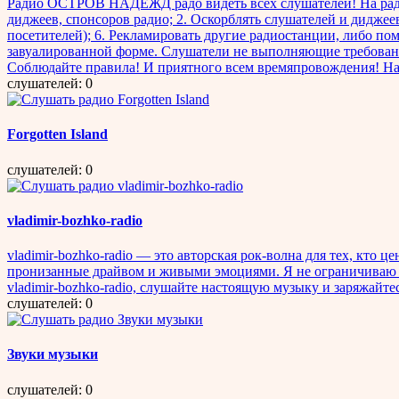
Радио ОСТРОВ НАДЕЖД радо видеть всех слушателей! На рад
диджеев, спонсоров радио; 2. Оскорблять слушателей и диджее
посетителей); 6. Рекламировать другие радиостанции, либо п
завуалированной форме. Слушатели не выполняющие требования
Соблюдайте правила! И приятного всем времяпровожд
слушателей: 0
Forgotten Island
слушателей: 0
vladimir-bozhko-radio
vladimir-bozhko-radio — это авторская рок-волна для тех, кто
пронизанные драйвом и живыми эмоциями. Я не ограничиваю се
vladimir-bozhko-radio, слушайте настоящую музыку и заряжайте
слушателей: 0
Звуки музыки
слушателей: 0