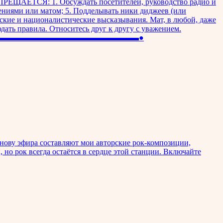
ПРЕЩАЕТСЯ: 1. Обсуждать посетителей, руководство радио и
лениями или матом; 5. Подделывать ники диджеев (или
еские и националистические высказывания. Мат, в любой, даже
ать правила. Относитесь друг к другу с уважением.
rita ●▬▬▬▬▬▬▬▬▬▬▬▬▬▬▬▬▬▬▬▬▬▬▬▬▬▬●
Основу эфира составляют мои авторские рок-композиции,
о рок всегда остаётся в сердце этой станции. Включайте