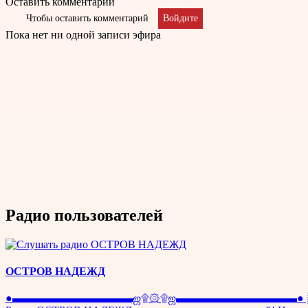
Оставить комментарий
Чтобы оставить комментарий
Войдите
Пока нет ни одной записи эфира
Радио пользователей
ОСТРОВ НАДЕЖД
●▬▬▬▬▬▬▬▬▬▬▬ஜ۩۞۩ஜ▬▬▬▬▬▬▬▬▬▬▬● ░░░░