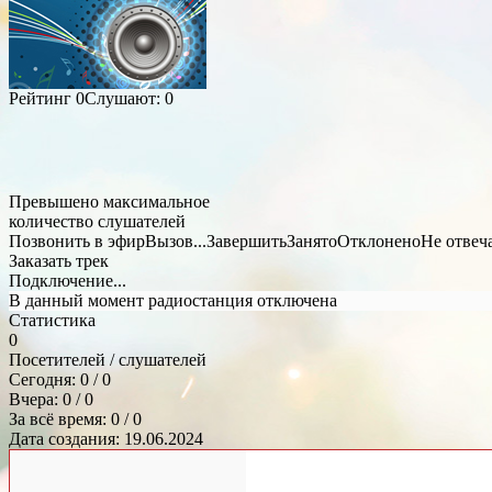
Рейтинг
0
Слушают:
0
Превышено максимальное
количество слушателей
Позвонить в эфир
Вызов...
Завершить
Занято
Отклонено
Не отвеч
Заказать трек
Подключение...
В данный момент радиостанция отключена
Статистика
0
Посетителей / слушателей
Сегодня: 0 / 0
Вчера: 0 / 0
За всё время: 0 / 0
Дата создания: 19.06.2024
Общий