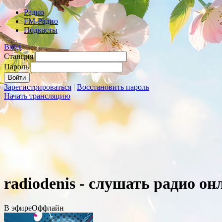
Радио
FM-Радио
Подкасты
Вход
Станция
Пароль
Зарегистрироваться
|
Восстановить пароль
Начать трансляцию
radiodenis - слушать радио он
В эфире
Оффлайн