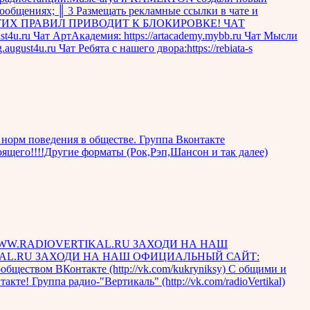
ообщениях; ║ 3 Размещать рекламные ссылки в чате и
ЕНИЕ ЭТИХ ПРАВИЛ ПРИВОДИТ К БЛОКИРОВКЕ! ЧАТ
st4u.ru Чат АртАкадемия: https://artacademy.mybb.ru Чат Мысли
.august4u.ru Чат Ребята с нашего двора:https://rebiata-s
норм поведения в обществе. Группа Вконтакте
оящего!!!!Другие форматы (Рок,Рэп,Шансон и так далее)
WW.RADIOVERTIKAL.RU ЗАХОДИ НА НАШ
AL.RU ЗАХОДИ НА НАШ ОФИЦИАЛЬНЫЙ САЙТ:
ществом ВКонтакте (http://vk.com/kukryniksy) С общими и
те! Группа радио-"Вертикаль" (http://vk.com/radioVertikal)