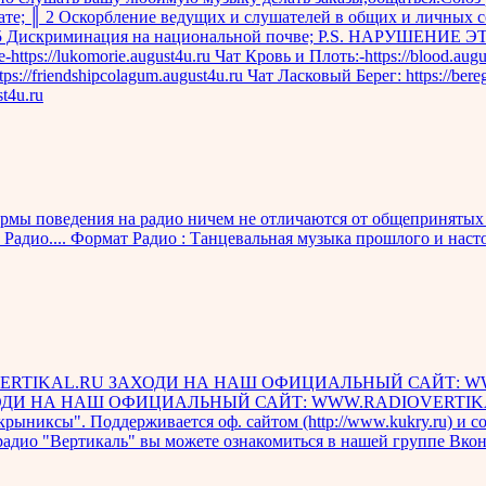
ате; ║ 2 Оскорбление ведущих и слушателей в общих и личных с
в; ║ 5 Дискриминация на национальной почве; P.S. НАРУШ
s://lukomorie.august4u.ru Чат Кровь и Плоть:-https://blood.augu
ps://friendshipcolagum.august4u.ru Чат Ласковый Берег: https://bereg
st4u.ru
мы поведения на радио ничем не отличаются от общепринятых 
 Радио.... Формат Радио : Танцевальная музыка прошлого и наст
RTIKAL.RU ЗАХОДИ НА НАШ ОФИЦИАЛЬНЫЙ САЙТ: W
ОДИ НА НАШ ОФИЦИАЛЬНЫЙ САЙТ: WWW.RADIOVERTIK
ы". Поддерживается оф. сайтом (http://www.kukry.ru) и сооб
адио "Вертикаль" вы можете ознакомиться в нашей группе Вконтак