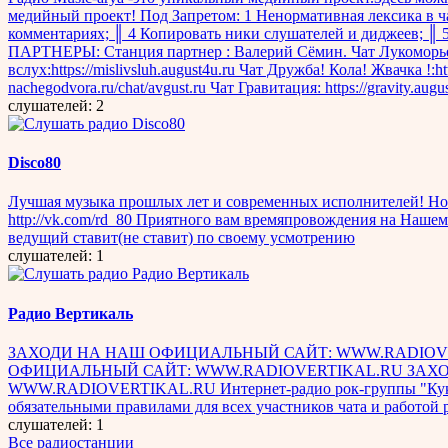
медийный проект! Под Запретом: 1 Ненормативная лексика в ч
комментариях; ║ 4 Копировать ники слушателей и диджее
ПАРТНЕРЫ: Станция партнер : Валерий Сёмин. Чат Лукоморье-http
вслух:https://mislivsluh.august4u.ru Чат Дружба! Кола! Жвачка !:htt
nachegodvora.ru/chat/avgust.ru Чат Гравитация: https://gravity.augu
слушателей: 2
Disco80
Лучшая музыка прошлых лет и современных исполнителей! Нор
http://vk.com/rd_80 Приятного вам времяпровождения на Нашем
ведущий ставит(не ставит) по своему усмотрению
слушателей: 1
Радио Вертикаль
ЗАХОДИ НА НАШ ОФИЦИАЛЬНЫЙ САЙТ: WWW.RADIOVE
ОФИЦИАЛЬНЫЙ САЙТ: WWW.RADIOVERTIKAL.RU ЗАХ
WWW.RADIOVERTIKAL.RU Интернет-радио рок-группы "Кукрыникс
обязательными правилами для всех участников чата и работой р
слушателей: 1
Все радиостанции