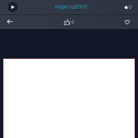
РАДИО ШЁПОТ
0
0
Общий