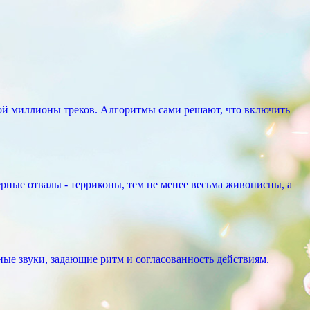
ой миллионы треков. Алгоритмы сами решают, что включить
рные отвалы - терриконы, тем не менее весьма живописны, а
ые звуки, задающие ритм и согласованность действиям.