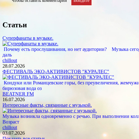
Чтобы оставить комментарий
Войдите
Статьи
Суперфанаты в музыке.
Почему есть прослушивания, но нет аудитории? Музыка сегод
даль
chillout
28.07.2026
ФЕСТИВАЛЬ ЭКО-АКТИВИСТОВ "КУРАЛЕС"
Кондуки или Романцевские горы, без преувеличения, жемчужина
бирюзовая вода оз
BEATNER FM
16.07.2026
Интересные факты, связанные с музыкой.
Музыка возникла одновременно с речью. При выполнении кол
Возраст
chillout
03.07.2026
Показать все статьи