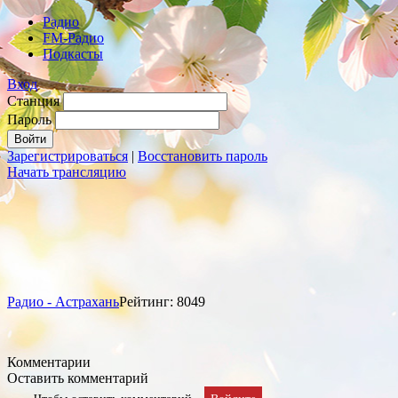
Радио
FM-Радио
Подкасты
Вход
Станция
Пароль
Зарегистрироваться
|
Восстановить пароль
Начать трансляцию
Радио - Астрахань
Рейтинг: 8049
Комментарии
Оставить комментарий