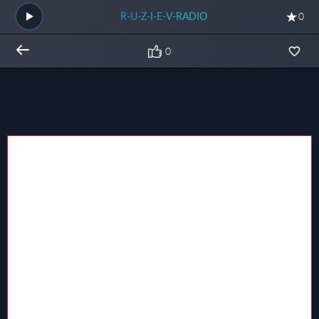
R-U-Z-I-E-V-RADIO
0
0
Общий