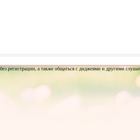
ез регистрации, а также общаться с диджеями и другими слушат