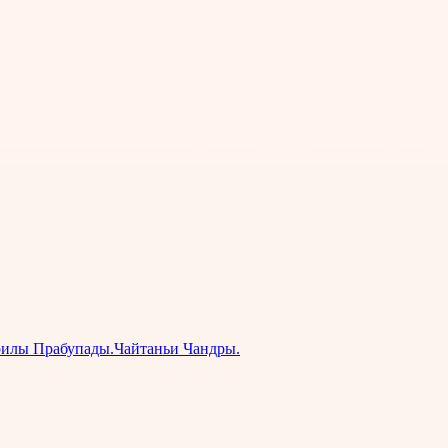
илы Прабупады.Чайтаньи Чандры.