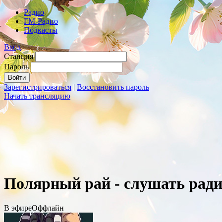
Радио
FM-Радио
Подкасты
Вход
Станция
Пароль
Зарегистрироваться
|
Восстановить пароль
Начать трансляцию
Полярный рай - слушать ради
В эфире
Оффлайн