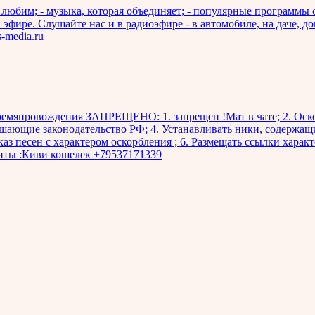
любим; - музыка, которая объединяет; - популярные программы с 
фире. Слушайте нас и в радиоэфире - в автомобиле, на даче, до
-media.ru
времяпровождения ЗАПРЕЩЕНО: 1. запрещен !Мат в чате; 2. Оско
шающие законодательство РФ; 4. Устанавливать ники, содержащ
аз песен с характером оскорбления ; 6. Размещать ссылки хара
зиты :Киви кошелек +79537171339