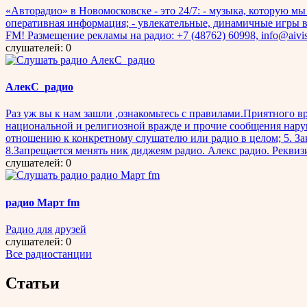
«Авторадио» в Новомосковске - это 24/7: - музыка, которую мы 
оперативная информация; - увлекательные, динамичные игры в э
FM! Размещение рекламы на радио: +7 (48762) 60998, info@aivis
слушателей: 0
АлекС_радио
Раз уж вы к нам зашли ,ознакомьтесь с правилами.Приятного 
национальной и религиозной вражде и прочие сообщения нару
отношению к конкретному слушателю или радио в целом; 5. Зак
8.Запрещается менять ник диджеям радио. Алекс радио. Рекви
слушателей: 0
радио Март fm
Радио для друзей
слушателей: 0
Все радиостанции
Статьи