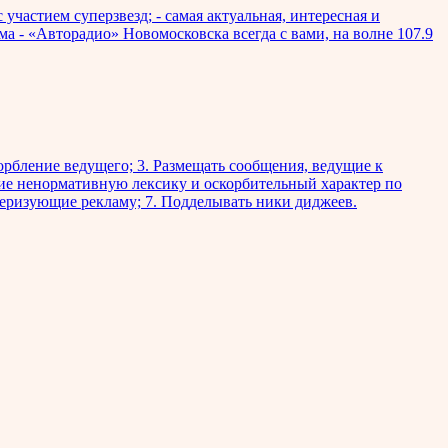
участием суперзвезд; - самая актуальная, интересная и
ма - «Авторадио» Новомосковска всегда с вами, на волне 107.9
рбление ведущего; 3. Размещать сообщения, ведущие к
ие ненормативную лексику и оскорбительный характер по
ктеризующие рекламу; 7. Подделывать ники диджеев.