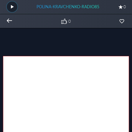
POLINA-KRAVCHENKO-RADIO85
0
0
Общий