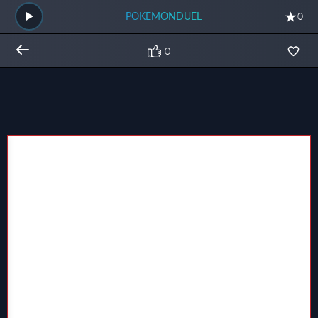
POKEMONDUEL
0
0
Общий