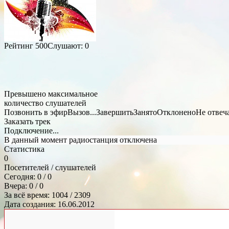
Рейтинг
500
Слушают:
0
Превышено максимальное
количество слушателей
Позвонить в эфир
Вызов...
Завершить
Занято
Отклонено
Не отвеч
Заказать трек
Подключение...
В данный момент радиостанция отключена
Статистика
0
Посетителей / слушателей
Сегодня: 0 / 0
Вчера: 0 / 0
За всё время: 1004 / 2309
Дата создания: 16.06.2012
Общий