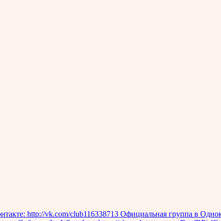
акте: http://vk.com/club116338713 Официальная группа в Однокла