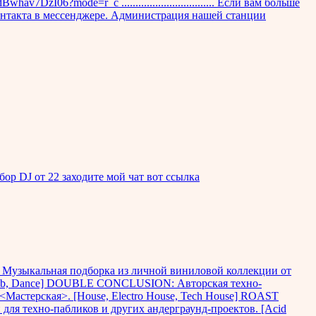
zI06?mode=r_c ................................. Если вам больше
 контакта в мессенджере. Администрация нашей станции
р DJ от 22 заходите мой чат вот ссылка
Музыкальная подборка из личной виниловой коллекции от
[Club, Dance] DOUBLE CONCLUSION: Авторская техно-
астерская>. [House, Electro House, Tech House] ROAST
ля техно-пабликов и других андерграунд-проектов. [Acid