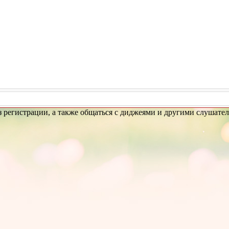
з регистрации, а также общаться с диджеями и другими слушател