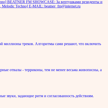
echno] BEATNER FM SHOWCASE: За вертушками резиденты и
Melodic Techno] E-MAIL: beatner_fm@internet.ru
ой миллионы треков. Алгоритмы сами решают, что включить
рные отвалы - терриконы, тем не менее весьма живописны, а
ые звуки, задающие ритм и согласованность действиям.