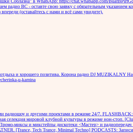
Соблазна" в WhatsApp: https://chat.whatsapp.com/BuafBPirfGdBwhav7D
нашем радио ВС - оставте свою заявку с обязательным указанием
 впереди (оставайтесь с нами и всё сами увидите).
 отдыха и хорошего позитива. Корона радио DJ MUZIKALNY Набо
echerinka-u-kamina
и радиошоу и другими проектами в режиме 24/7. FLASHBACK: 
ьная селекция мировой клубной культуры в режиме нон-стоп. 
омо-миксы и микстейпы дискотеки <Мастер> и радиопередач <М
R. [Trance, Tech Trance, Minimal Techno] PODCASTS: Записи д