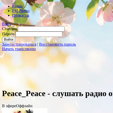
Радио
FM-Радио
Подкасты
Вход
Станция
Пароль
Зарегистрироваться
|
Восстановить пароль
Начать трансляцию
Peace_Peace - слушать радио 
В эфире
Оффлайн