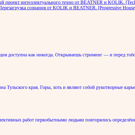
ый проект интеллектуального техно от BEATNER и KOLIK. [T
ерезагрузка сознания от KOLIK и BEATNER. [Progressive House, 
ня доступна как никогда. Открываешь стриминг — и перед тоб
 Тульского края. Горы, хоть и являют собой рукотворные карье
лективных работ первобытными людьми повторялись определённ