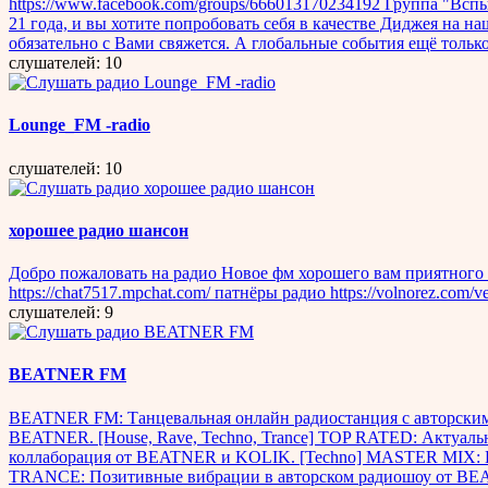
https://www.facebook.com/groups/666013170234192 Группа "Вспышки 
21 года, и вы хотите попробовать себя в качестве Диджея на 
обязательно с Вами свяжется. А глобальные события ещё только
слушателей: 10
Lounge_FM -radio
слушателей: 10
хорошее радио шансон
Добро пожаловать на радио Новое фм хорошего вам приятного
https://chat7517.mpchat.com/ патнёры радио https://volnorez.com/v
слушателей: 9
BEATNER FM
BEATNER FM: Танцевальная онлайн радиостанция с авторским
BEATNER. [House, Rave, Techno, Trance] TOP RATED: Актуал
коллаборация от BEATNER и KOLIK. [Techno] MASTER MIX: Пр
TRANCE: Позитивные вибрации в авторском радиошоу от BEATNE