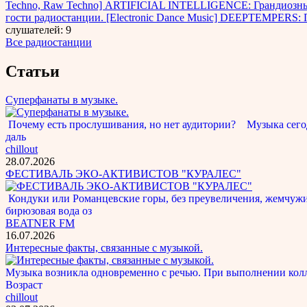
Techno, Raw Techno] ARTIFICIAL INTELLIGENCE: Грандиозн
гости радиостанции. [Electronic Dance Music] DEEPTEMPERS: П
слушателей: 9
Все радиостанции
Статьи
Суперфанаты в музыке.
Почему есть прослушивания, но нет аудитории? Музыка сегод
даль
chillout
28.07.2026
ФЕСТИВАЛЬ ЭКО-АКТИВИСТОВ "КУРАЛЕС"
Кондуки или Романцевские горы, без преувеличения, жемчужина
бирюзовая вода оз
BEATNER FM
16.07.2026
Интересные факты, связанные с музыкой.
Музыка возникла одновременно с речью. При выполнении кол
Возраст
chillout