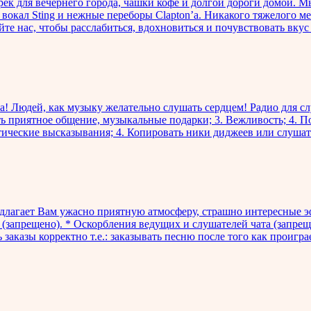
рек для вечернего города, чашки кофе и долгой дороги домой. 
 вокал Sting и нежные переборы Clapton’а. Никакого тяжелого м
те нас, чтобы расслабиться, вдохновиться и почувствовать вкус
та! Людей, как музыку желательно слушать сердцем! Радио для с
рить приятное общение, музыкальные подарки; 3. Вежливость; 4. П
стические высказывания; 4. Копировать ники диджеев или слушат
едлагает Вам ужасно приятную атмосферу, страшно интересные э
(запрещено). * Оскорбления ведущих и слушателей чата (запре
 заказы корректно т.е.: заказывать песню после того как проигр