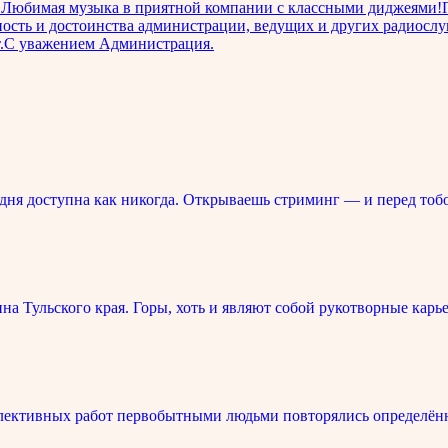
са!Любимая музыка в приятной компании с классными диджея
 достоинства администрации, ведущих и других радиослушате
ит.С уважением Администрация.
ня доступна как никогда. Открываешь стриминг — и перед тоб
 Тульского края. Горы, хоть и являют собой рукотворные карье
лективных работ первобытными людьми повторялись определённ