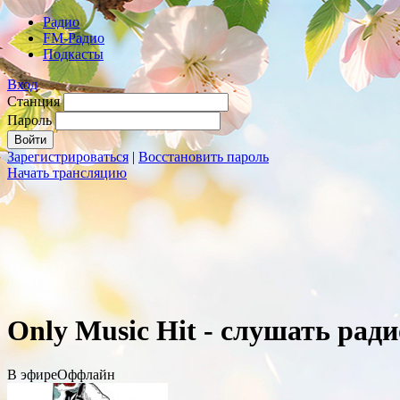
Радио
FM-Радио
Подкасты
Вход
Станция
Пароль
Зарегистрироваться
|
Восстановить пароль
Начать трансляцию
Only Music Hit - слушать рад
В эфире
Оффлайн