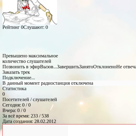
Рейтинг
0
Слушают:
0
Превышено максимальное
количество слушателей
Позвонить в эфир
Вызов...
Завершить
Занято
Отклонено
Не отвеч
Заказать трек
Подключение...
В данный момент радиостанция отключена
Статистика
0
Посетителей / слушателей
Сегодня: 0 / 0
Вчера: 0 / 0
За всё время: 233 / 538
Дата создания: 28.02.2012
Общий