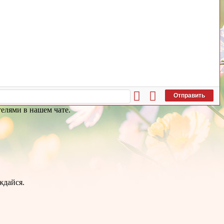
Отправить
телями в нашем чате.
ждайся.