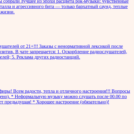
Мы собрали лучшее из эпохи расцвета рок-музыки: чувственные
еталла и агрессивного бита — только бархатный саунд, теплые
 жизни.
лушателей от 21+!!! Заказы с ненормативной лексикой после
озитив. В чате запрещается: 1. Оскорбление радиослушателей,
елей; 5. Реклама других радиостанций.
фиры! Всем радости, тепла и отличного настроения!!! Вопросы
щено). * Неформальную музыку можно слушать после 00.00 по
ает предыдущая! * Хорошее настроение (обязательно)!