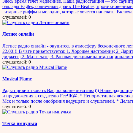
Здесь время течет медленнее. Наша радиостанция — это саундт
баллады Eagles, солнечный драйв The Beatles, проникновенный
гитарные риффы и мелодии, которые хочется напевать. Включай
слушателей: 0
Летнее онлайн
Летнее радио онлайн - окунитесь в атмосферу бесконечного ле
22.00!!! В чате приветствуется: 1. Хорошее настроение; 2. Да
диджеев; 2. Мат в чате; 3. Расовая дискриминация, национали
слушателей: 0
Musical Flame
Рады приветствовать Вас, на волне позитива))) Наше радио пр
и предложения к создателю FeеЧК@, * Ненормативная лексика 
Мск и только после одобрения ведущего и слушателей. * Делать
слушателей: 0
Точка импульса