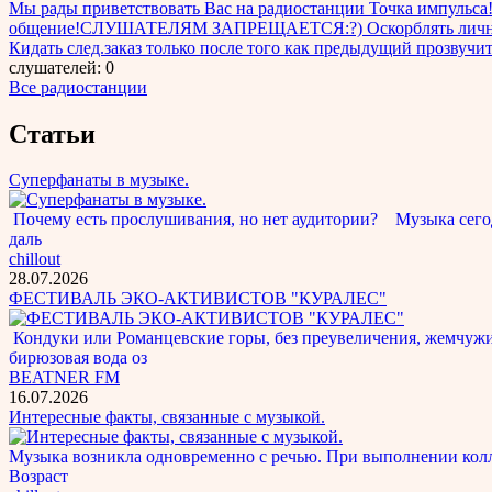
Мы рады приветствовать Вас на радиостанции Точка импуль
общение!СЛУШАТЕЛЯМ ЗАПРЕЩАЕТСЯ:?) Оскорблять личность и
Кидать след.заказ только после того как предыдущий прозвуч
слушателей: 0
Все радиостанции
Статьи
Суперфанаты в музыке.
Почему есть прослушивания, но нет аудитории? Музыка сегод
даль
chillout
28.07.2026
ФЕСТИВАЛЬ ЭКО-АКТИВИСТОВ "КУРАЛЕС"
Кондуки или Романцевские горы, без преувеличения, жемчужина
бирюзовая вода оз
BEATNER FM
16.07.2026
Интересные факты, связанные с музыкой.
Музыка возникла одновременно с речью. При выполнении кол
Возраст