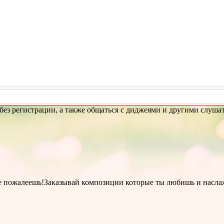
 без регистрации, а также общаться с диджеями и другими слуша
,не пожалеешь!Заказывай композиции которые ты любишь и насла