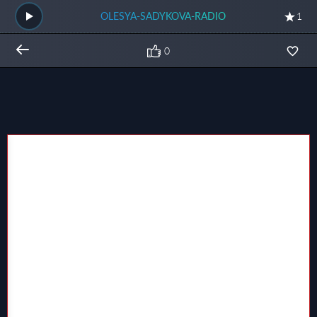
OLESYA-SADYKOVA-RADIO
1
0
Общий