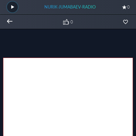
NURIK-JUMABAEV-RADIO
0
0
Общий