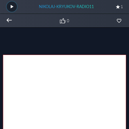
NIKOLAJ-KRYUKOV-RADIO11
1
0
Общий