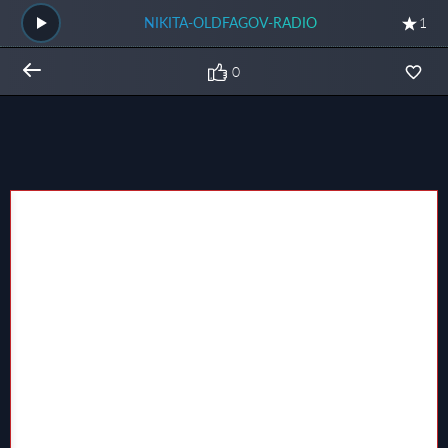
NIKITA-OLDFAGOV-RADIO
1
0
Общий