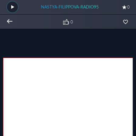
NASTYA-FILIPPOVA-RADIO95
0
0
Общий