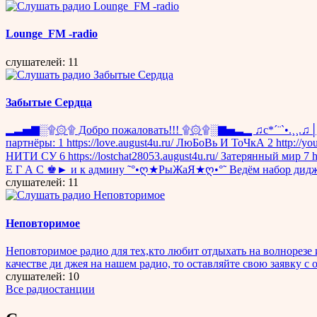
Lounge_FM -radio
слушателей: 11
Забытые Сердца
▂▃▅▇░۩۞۩ Добро пожаловать!!! ۩۞۩░▇▅▃▂ ♫c*´¨`•.¸¸.
партнёры: 1 https://love.august4u.ru/ ЛюБоВь И ТоЧкА 2 http://y
НИТИ СУ 6 https://lostchat28053.august4u.ru/ Затерянный мир 
Е Г А С ♚► и к админу ˜°•ღ★РыЖаЯ★ღ•°˜ Ведём набор дидж
слушателей: 11
Неповторимое
Неповторимое радио для тех,кто любит отдыхать на волнорезе 
качестве ди джея на нашем радио, то оставляйте свою заявку с о
слушателей: 10
Все радиостанции