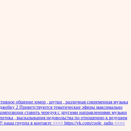
итивное общение юмор , шутки , различная современная музыка
 диджейку 2 Приветствуются тематические эфиры максимально
е композиции ставить чередуя с другими направлениями музыки
олитика , высказывания недовольства по отношению к ведущим
 наша группа в контакте >>>> https://vk.com/coole_radio <<<<