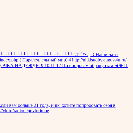
└└└└└└└└└└└└└└└└└└└└-└└└└ ♫´¨`*•.¸¸♫ Наши чаты
dex.php ( Паралеллельный мир) 4 http://nitkisudby.august4u.ru/
ru ЗВЕЗДОЧКА НАДЕЖДЫ 9 10 11 12 По вопросам обращаться ◄♚ П
сли вам больше 21 года, и вы хотите попробовать себя в
/vk.ru/radionepovtorimoe