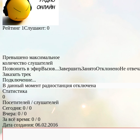
Рейтинг
1
Слушают:
0
Превышено максимальное
количество слушателей
Позвонить в эфир
Вызов...
Завершить
Занято
Отклонено
Не отвеч
Заказать трек
Подключение...
В данный момент радиостанция отключена
Статистика
0
Посетителей / слушателей
Сегодня: 0 / 0
Вчера: 0 / 0
За всё время: 0 / 0
Дата создания: 06.02.2016
Общий