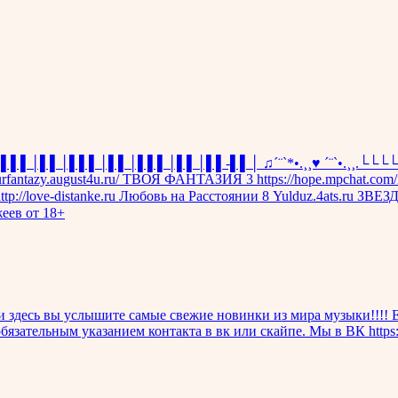
♫│▌▌▌│▌▌│▌▌▌│▌▌│▌▌▌│▌▌│▌▌-▌▌│ ♫´¨`*•.¸¸♥ ´¨`•.¸¸.└└
ourfantazy.august4u.ru/ ТВОЯ ФАНТАЗИЯ 3 https://hope.mpchat.com/in
7 http://love-distanke.ru Любовь на Расстоянии 8 Yulduz.4ats.
еев от 18+
и здесь вы услышите самые свежие новинки из мира музыки!!!! Е
бязательным указанием контакта в вк или скайпе. Мы в ВК https:/