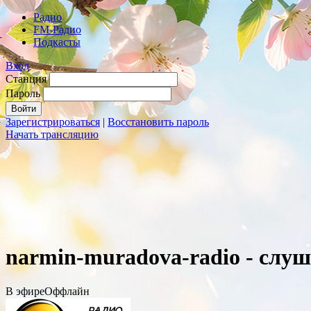
Радио
FM-Радио
Подкасты
Вход
Станция
Пароль
Зарегистрироваться
|
Восстановить пароль
Начать трансляцию
narmin-muradova-radio - слу
В эфире
Оффлайн