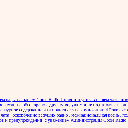
ем рады на нашем Coole Radio Приветствуется в нашем чате поз
 эфир если не обговорено с другим ведущим и не подниматься в
 нецензурное содержание или политические композиции 4 Роковы
ата , оскорбление ведущих радио , межнациональная рознь , п
оров и предупреждений. с уважением Администрация Coole Radio!!!