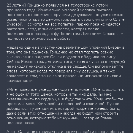
23-летний Гриценко появился на телестройке летом
прошлого года. Изначально молодой человек пытался
построить отношения с другими девушками, но уже осенью
осмелился открыто демонстрировать свою симпатию Ольге
Бузовой. Несмотря на все попытки, парню пока не удается
растопить сердце знаменитости, которая после
болезненного развода с футболистом Дмитрием Тарасовым
полностью погрузилась в работу.
Недавно один из участников реалити-шоу упрекнул Бузову в
том, что она одинока. Гриценко не стал терпеть резкие
высказывания в адрес Ольги и ударил обидчика по лицу.
Сейчас Роман страдает из-за того, что его чувства к ведущей
не находят никакого отклика в ее сердце. Он вспоминает те
слова, которые когда-то говорила ему девушка, а также
сожалеет о том, что не смог правильно использовать свои
возможности.
«Мне, наверное, уже даже чудо не поможет. Очень жаль, что
я не оценил того шанса, который ты мне дала. Ты мне
сказала «жить по сердцу», и я буду так жить. Хочу, чтобы ты
простила меня. Хочу любви искренней и взаимной. Лучше
добиваться ту женщину, с которой искренне хочешь быть,
даже если этих отношений никогда не будет, чем строить
отношения, которые тебе не нужны», – говорил Роман
полгода назад.
А вот Ольга не отчаивается и надеется найти свою любовь в