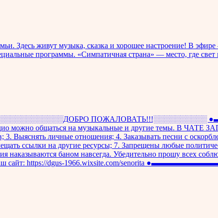
мьи. Здесь живут музыка, сказка и хорошее настроение! В эфир
пециальные программы. «Симпатичная страна» — место, где свет
░░░░░░░░ДОБРО ПОЖАЛОВАТЬ!!!░░░░░░░
ио можно общаться на музыкальные и другие темы. В ЧАТЕ ЗА
в; 3. Выяснять личные отношения; 4. Заказывать песни с оскорб
омещать ссылки на другие ресурсы; 7. Запрещены любые политич
 наказываются баном навсегда. Убедительно прошу всех соблюд
ения! Наш сайт: https://dgus-1966.wixsite.com/seno