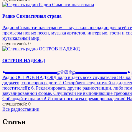
Радио Симпатичная страна
Радио «Симпатичная страна» — музыкальное радио для всей се
премьеры новых песен, музыка артистов, интервью, гости и с
музыкальный мир!
слушателей: 0
ОСТРОВ НАДЕЖД
●▬▬▬▬▬▬▬▬▬▬▬ஜ۩۞۩ஜ▬▬▬▬▬▬▬▬▬▬▬● ░░░░
Радио ОСТРОВ НАДЕЖД радо видеть всех слушателей! На рад
диджеев, спонсоров радио; 2. Оскорблять слушателей и диджее
посетителей); 6. Рекламировать другие радиостанции, либо п
завуалированной форме. Слушатели не выполняющие требования
Соблюдайте правила! И приятного всем времяпровожд
слушателей: 0
Все радиостанции
Статьи