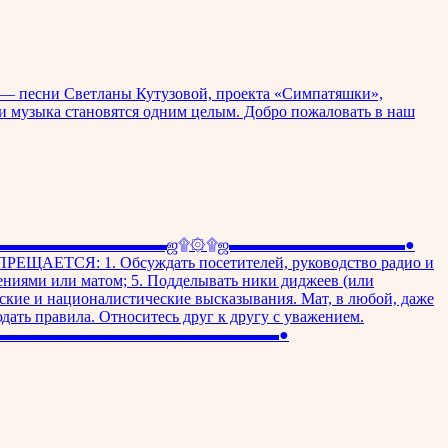
е — песни Светланы Кутузовой, проекта «Симпатяшки»,
 и музыка становятся одним целым. Добро пожаловать в наш
░░░ ●▬▬▬▬▬▬▬▬▬▬▬ஜ۩۞۩ஜ▬▬▬▬▬▬▬▬▬▬▬●
ПРЕЩАЕТСЯ: 1. Обсуждать посетителей, руководство радио и
лениями или матом; 5. Подделывать ники диджеев (или
еские и националистические высказывания. Мат, в любой, даже
ать правила. Относитесь друг к другу с уважением.
rita ●▬▬▬▬▬▬▬▬▬▬▬▬▬▬▬▬▬▬▬▬▬▬▬▬▬▬●