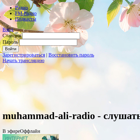
Радио
FM-Радио
Подкасты
Вход
Станция
Пароль
Зарегистрироваться
|
Восстановить пароль
Начать трансляцию
muhammad-ali-radio - слушат
В эфире
Оффлайн