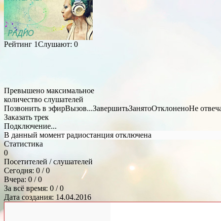
Рейтинг
1
Слушают:
0
Превышено максимальное
количество слушателей
Позвонить в эфир
Вызов...
Завершить
Занято
Отклонено
Не отвеч
Заказать трек
Подключение...
В данный момент радиостанция отключена
Статистика
0
Посетителей / слушателей
Сегодня: 0 / 0
Вчера: 0 / 0
За всё время: 0 / 0
Дата создания: 14.04.2016
Общий